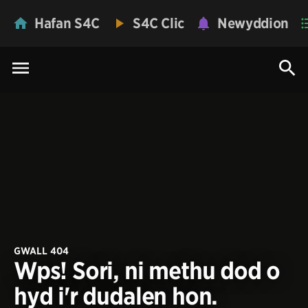
Hafan S4C
S4C Clic
Newyddion
GWALL 404
Wps! Sori, ni methu dod o
hyd i'r dudalen hon.