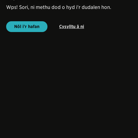
Wps! Sori, ni methu dod o hyd i'r dudalen hon.
Nôl i'r hafan
Cysylltu â ni