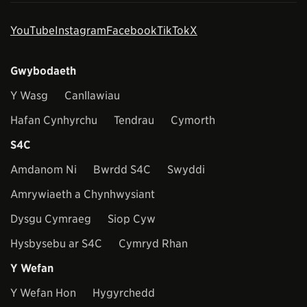
YouTube
Instagram
Facebook
TikTok
X
Gwybodaeth
Y Wasg
Canllawiau
Hafan Cynhyrchu
Tendrau
Cymorth
S4C
Amdanom Ni
Bwrdd S4C
Swyddi
Amrywiaeth a Chynhwysiant
Dysgu Cymraeg
Siop Cyw
Hysbysebu ar S4C
Cymryd Rhan
Y Wefan
Y Wefan Hon
Hygyrchedd