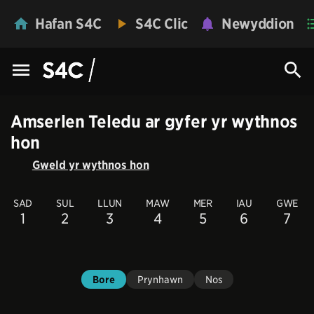
Hafan S4C
S4C Clic
Newyddion
Amserlen Teledu ar gyfer yr wythnos
hon
Gweld yr wythnos hon
SAD
SUL
LLUN
MAW
MER
IAU
GWE
1
2
3
4
5
6
7
Bore
Prynhawn
Nos