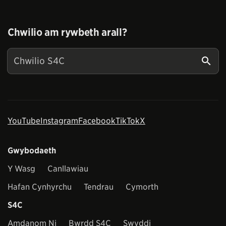
Chwilio am rywbeth arall?
YouTube
Instagram
Facebook
TikTok
X
Gwybodaeth
Y Wasg
Canllawiau
Hafan Cynhyrchu
Tendrau
Cymorth
S4C
Amdanom Ni
Bwrdd S4C
Swyddi