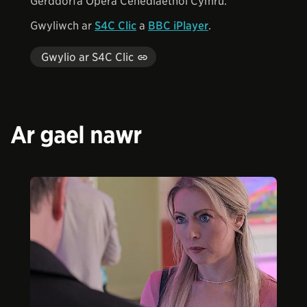
Gerddorfa Opera Cenedlaethol Cymru.
Gwyliwch ar
S4C Clic
a
BBC iPlayer
.
Gwylio ar S4C Clic
Ar gael nawr