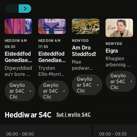
HEDDIW AM
HEDDIW AM
NEWYDD
NEWYDD
09:30
17:30
Am Dro
Eigra
Eisteddfod
Eisteddfod
Steddfod!
Rhaglen
Genedlaet
Genedlaet
Mae
arbennig yn
hol 2026
hol 2026
Digwyddiad
Trystan
pedwar
dathlu
au'r bore o
Ellis-Morris
wyneb
Gwylio
bywyd a
Gwylio
faes
ac Elin Fflur
cyfarwydd
ar S4C
gwaith y
ar S4C
Gwylio
Gwylio
Eisteddfod
fydd yn ein
yn ein
Clic
llenor,
Clic
ar S4C
ar S4C
Genedlaeth
tywys drwy
tywys ar
dramodydd
Clic
Clic
ol y Garreg
noson lawn
hyd
a'r
Las gan
o
llwybrau
storïwraig
gynnwys
gystadlaeth
bro
Heddiw ar S4C
Eigra Lewis
Sut i wylio S4C
seremoni
au corawl.
Eisteddfod
Roberts
Urddo'r
y Garreg
Orsedd.
Las
06:00 - 08:00
08:00 - 09:30