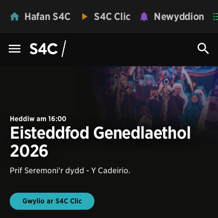
Hafan S4C
S4C Clic
Newyddion
Heddiw am 16:00
Eisteddfod Genedlaethol
2026
Prif Seremoni'r dydd - Y Cadeirio.
Gwylio ar S4C Clic