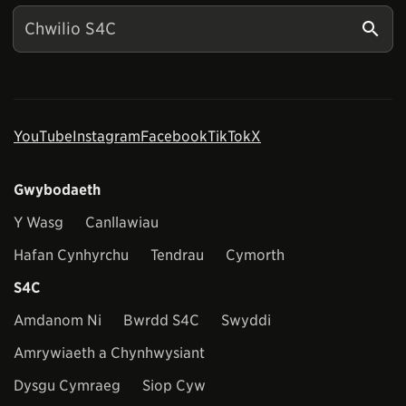
YouTube
Instagram
Facebook
TikTok
X
Gwybodaeth
Y Wasg
Canllawiau
Hafan Cynhyrchu
Tendrau
Cymorth
S4C
Amdanom Ni
Bwrdd S4C
Swyddi
Amrywiaeth a Chynhwysiant
Dysgu Cymraeg
Siop Cyw