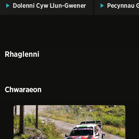
Dychwelyd i'r Amserlen Teledu
Dolenni Cyw Llun-Gwener
Pecynnau G
Rhaglenni
Chwaraeon