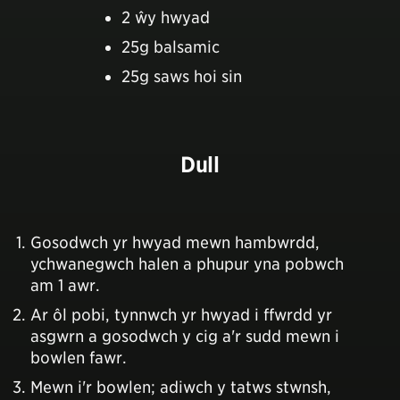
2 ŵy hwyad
25g balsamic
25g saws hoi sin
Dull
Gosodwch yr hwyad mewn hambwrdd,
ychwanegwch halen a phupur yna pobwch
am 1 awr.
Ar ôl pobi, tynnwch yr hwyad i ffwrdd yr
asgwrn a gosodwch y cig a'r sudd mewn i
bowlen fawr.
Mewn i'r bowlen; adiwch y tatws stwnsh,