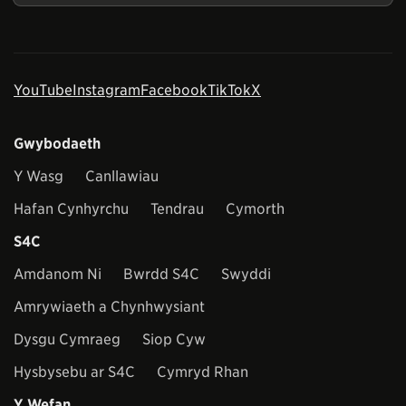
YouTube
Instagram
Facebook
TikTok
X
Gwybodaeth
Y Wasg
Canllawiau
Hafan Cynhyrchu
Tendrau
Cymorth
S4C
Amdanom Ni
Bwrdd S4C
Swyddi
Amrywiaeth a Chynhwysiant
Dysgu Cymraeg
Siop Cyw
Hysbysebu ar S4C
Cymryd Rhan
Y Wefan