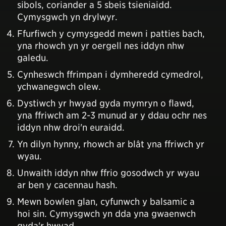
sibols, coriander a 5 sbeis tsieniaidd.
Cymysgwch yn drylwyr.
Ffurfiwch y cymysgedd mewn i patties bach,
yna rhowch yn yr oergell nes iddyn nhw
galedu.
Cynheswch ffrimpan i dymheredd cymedrol,
ychwanegwch olew.
Dystiwch yr hwyad gyda mymryn o flawd,
yna ffriwch am 2-3 munud ar y ddau ochr nes
iddyn nhw droi'n euraidd.
Yn dilyn hynny, rhowch ar blât yna ffriwch yr
wyau.
Unwaith iddyn nhw ffrio gosodwch yr wyau
ar ben y cacennau hash.
Mewn bowlen glan, cyfunwch y balsamic a
hoi sin. Cymysgwch yn dda yna gwaenwch
gyda'r hwyad.