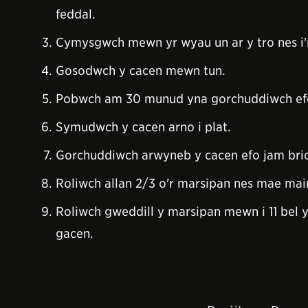
feddal.
Cymysgwch mewn yr wyau un ar y tro nes i
Gosodwch y cacen mewn tun.
Pobwch am 30 munud yna gorchuddiwch efo f
Symudwch y cacen arno i plat.
Gorchuddiwch arwyneb y cacen efo jam bric
Roliwch allan 2/3 o'r marsipan nes mae mai
Roliwch gweddill y marsipan mewn i 11 bel 
gacen.