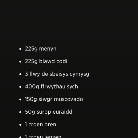
225g menyn
225g blawd codi
3 llwy de sbeisys cymysg
400g ffrwythau sych
150g siwgr muscovado
50g surop euraidd
1 croen oren
1 croen lemwn