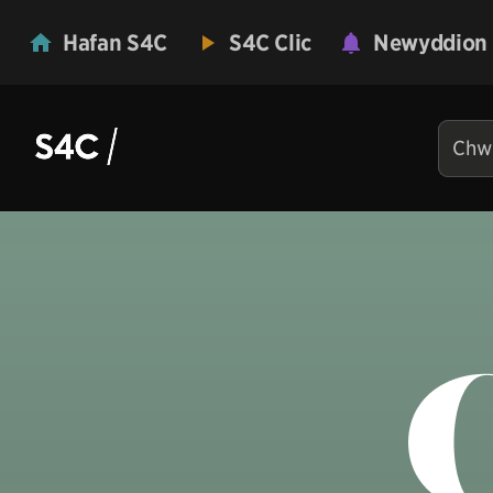
Hafan S4C
S4C Clic
Newyddion