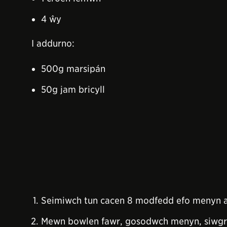
4 ŵy
I addurno:
500g marsipán
50g jam bricyll
Seimiwch tun cacen 8 modfedd efo menyn a 
Mewn bowlen fawr, gosodwch menyn, siwgr, 