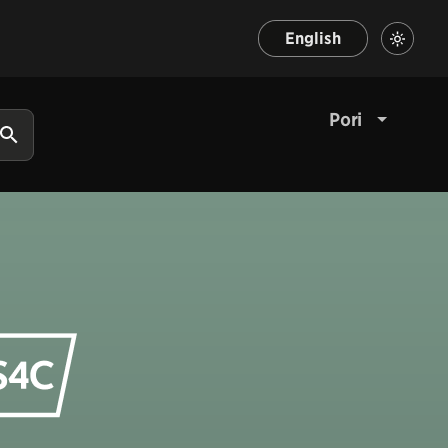
English
Pori