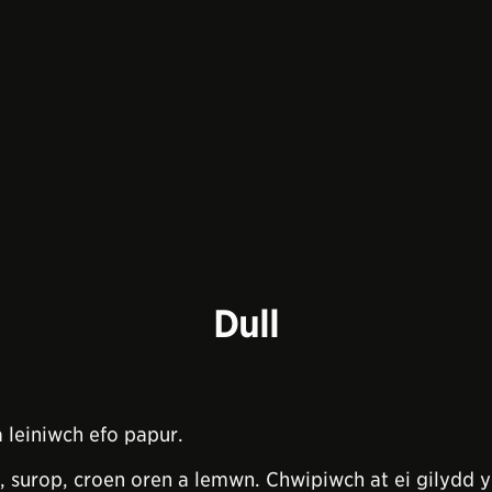
Dull
leiniwch efo papur.
surop, croen oren a lemwn. Chwipiwch at ei gilydd yn