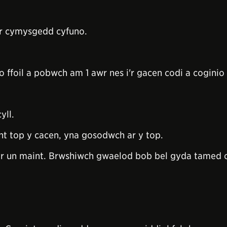
'r cymysgedd cyfuno.
foil a pobwch am 1 awr nes i'r gacen codi a coginio
yll.
nt top y cacen, yna gosodwch ar y top.
yr un maint. Brwshiwch gwaelod bob bel gyda tamed o