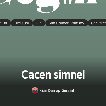
n Da
Llysieuol
Cig
Gan Colleen Ramsey
Gan Mich
Cacen simnel
Gan
Dan ap Geraint