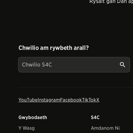
Rysáit gan Dan a
Chwilio am rywbeth arall?
YouTube
Instagram
Facebook
TikTok
X
Gwybodaeth
S4C
Y Wasg
Amdanom Ni