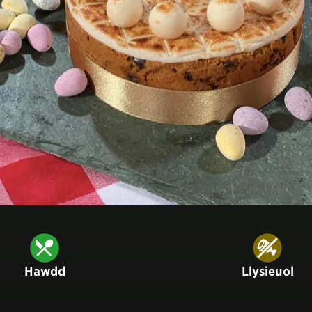
Hawdd
Llysieuol