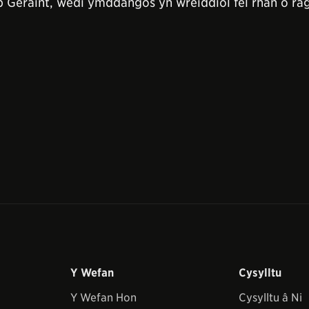
p Geraint, wedi ymddangos yn wreiddiol fel rhan o ra
Y Wefan
Cysylltu
Y Wefan Hon
Cysylltu â Ni