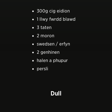
300g cig eidion
1 llwy fwrdd blawd
3 taten
2 moron
swedsen / erfyn
2 genhinen
halen a phupur
persli
Dull