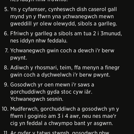
Yn y cyfamser, cynheswch dish caserol gall
mynd yn y ffwrn yna ychwanegwch mewn
gweddill yr olew olewydd, sibols a garlleg.
Ffriwch y garlleg a sibols am tua 2 i 3munud,
nes iddyn nhw feddalu.
Ychwanegwch gwin coch a dewch i'r berw
pwynt.
Adiwch y rhosmari, teim, ffa menyn a finegr
gwin coch a dychwelwch i'r berw pwynt.
Gosodwch yr oen mewn i'r saws a
gorchuddiwch gyda stoc cyw iâr.
Ychwanegwch sesnin.
Mudferwch, gorchuddiwch a gosodwch yn y
ffwrn i goginio am 3 i 4 awr, neu nes mae'r
cig yn feddal a chwympo bant yr asgwrn.
Ar gyfer y tatws stwnsh, gosodwch nhw