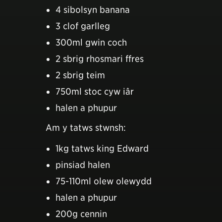
4 sibolsyn banana
3 clof garlleg
300ml gwin coch
2 sbrig rhosmari ffres
2 sbrig teim
750ml stoc cyw iâr
halen a phupur
Am y tatws stwnsh:
1kg tatws king Edward
pinsiad halen
75-110ml olew olewydd
halen a phupur
200g cennin