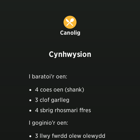
Canolig
Cynhwysion
I baratoi'r oen:
4 coes oen (shank)
3 clof garlleg
4 sbrig rhosmari ffres
I goginio'r oen:
3 llwy fwrdd olew olewydd