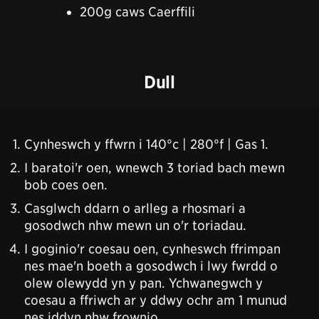
200g caws Caerffili
Dull
Cynheswch y ffwrn i 140°c | 280°f | Gas 1.
I baratoi'r oen, wnewch 3 toriad bach mewn
bob coes oen.
Casglwch ddarn o arlleg a rhosmari a
gosodwch nhw mewn un o'r toriadau.
I goginio'r coesau oen, cynheswch ffrimpan
nes mae'n boeth a gosodwch i lwy fwrdd o
olew olewydd yn y pan. Ychwanegwch y
coesau a ffriwch ar y ddwy ochr am 1 munud
nes iddyn nhw frownio.