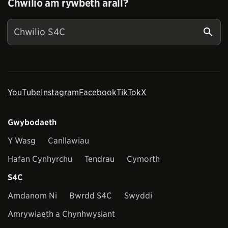
Chwilio am rywbeth arall?
YouTube
Instagram
Facebook
TikTok
X
Gwybodaeth
Y Wasg
Canllawiau
Hafan Cynhyrchu
Tendrau
Cymorth
S4C
Amdanom Ni
Bwrdd S4C
Swyddi
Amrywiaeth a Chynhwysiant