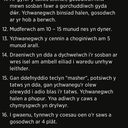
mewn sosban fawr a gorchuddiwch gyda
dŵr. Ychwanegwch binsiad halen, gosodwch
ar yr hob a berwch.
Mudferwch am 10 – 15 munud nes yn dyner.
Ychwanegwch y cennin a choginiwch am 5
munud arall.
Draeniwch yn dda a dychwelwch i'r sosban ar
wres isel am ambell eiliad i waredu unrhyw
leithder.
Gan ddefnyddio teclyn "masher", potsiwch y
tatws yn dda, gan ychwanegu'r olew
olewydd i adio blas i'r tatws. Ychwanegwch
halen a phupur. Yna adiwch y caws a
chymysgwch yn drylwyr.
I gwaenu, tynnwch y coesau oen o'r saws a
gosodwch ar 4 plât.