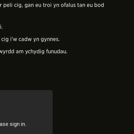
eli cig, gan eu troi yn ofalus tan eu bod
i.
 cig i'w cadw yn gynnes.
gwyrdd am ychydig funudau.