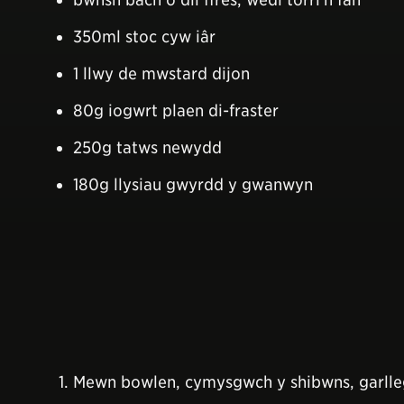
350ml stoc cyw iâr
1 llwy de mwstard dijon
80g iogwrt plaen di-fraster
250g tatws newydd
180g llysiau gwyrdd y gwanwyn
Mewn bowlen, cymysgwch y shibwns, garlleg,