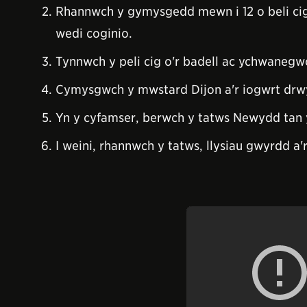
Rhannwch y gymysgedd mewn i 12 o beli cig.
wedi coginio.
Tynnwch y peli cig o'r badell ac ychwanegwch
Cymysgwch y mwstard Dijon a'r iogwrt drwyd
Yn y cyfamser, berwch y tatws Newydd tan 
I weini, rhannwch y tatws, llysiau gwyrdd a'r