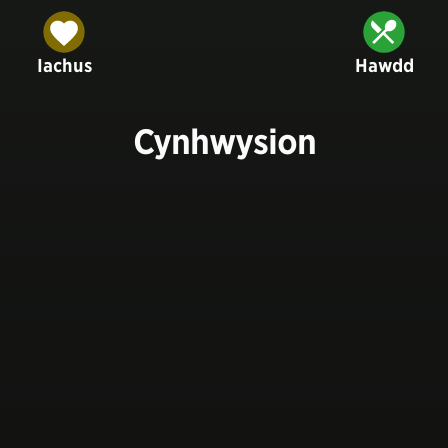
Iachus
Hawdd
Cynhwysion