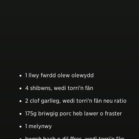
1 llwy fwrdd olew olewydd
4 shibwns, wedi torri'n fân
2 clof garlleg, wedi torri'n fân neu ratio
175g briwgig porc heb lawer o fraster
1 melynwy
bwnsh bach o dil ffres, wedi torri'n fân