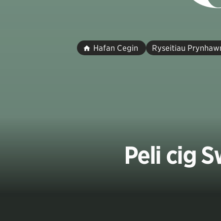
Hafan Cegin
Ryseitiau Prynhaw
Peli cig 