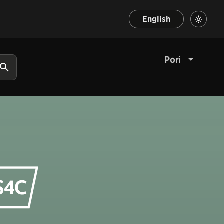
English
Pori