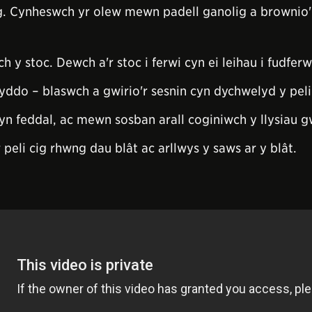
 Cynheswch yr olew mewn padell ganolig a brownio'r p
 y stoc. Dewch a'r stoc i ferwi cyn ei leihau i fudferw
do – blaswch a gwirio'r sesnin cyn dychwelyd y peli
yn feddal, ac mewn sosban arall coginiwch y llysiau 
 peli cig rhwng dau blât ac arllwys y saws ar y blât.