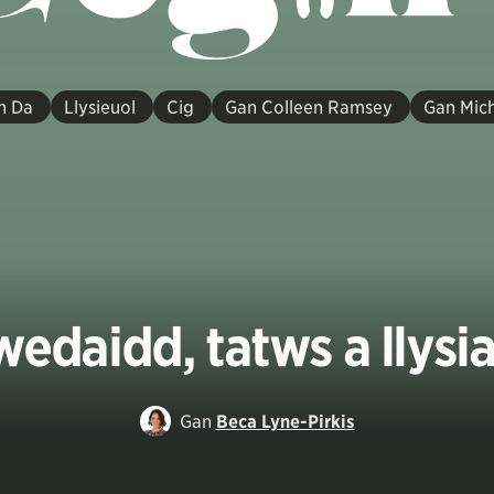
n Da
Llysieuol
Cig
Gan Colleen Ramsey
Gan Mich
Swedaidd, tatws a llys
Gan
Beca Lyne-Pirkis