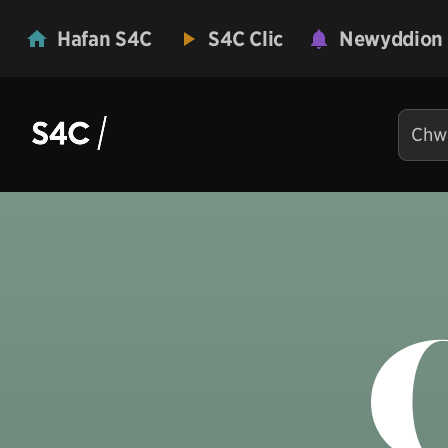
Hafan S4C
S4C Clic
Newyddion