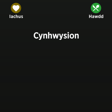
Iachus
Hawdd
Cynhwysion