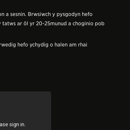
mon a sesnin. Brwsiwch y pysgodyn hefo
 tatws ar ôl yr 20-25munud a choginio pob
erwedig hefo ychydig o halen am rhai