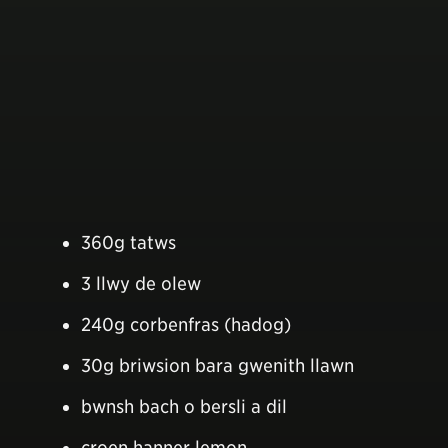
360g tatws
3 llwy de olew
240g corbenfras (hadog)
30g briwsion bara gwenith llawn
bwnsh bach o bersli a dil
croen hanner lemon