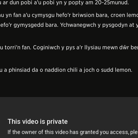
enu ar dun pobi a'u pobi yn y popty am 20-25munud.
iau yn fan a'u cymysgu hefo'r briwsion bara, croen le
hefo'r gymysgedd bara. Ychwanegwch y pysgodyn at y
u torri'n fan. Coginiwch y pys a'r llysiau mewn dŵr b
u a phinsiad da o naddion chili a joch o sudd lemon.