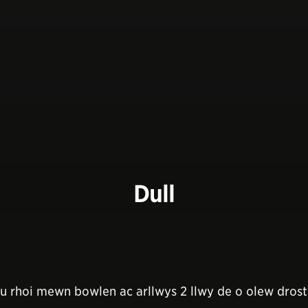
Dull
 eu rhoi mewn bowlen ac arllwys 2 llwy de o olew dro