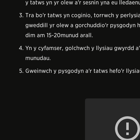
y tatws yn yr olew a'r sesnin yna eu lleda
Tra bo'r tatws yn coginio, torrwch y perlys
gweddill yr olew a gorchuddio'r pysgodyn 
dim am 15-20munud arall.
Yn y cyfamser, golchwch y llysiau gwyrdd a'
munudau.
Gweinwch y pysgodyn a'r tatws hefo'r llysia