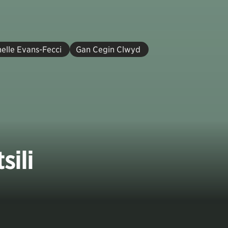
elle Evans-Fecci
Gan Cegin Clwyd
sili