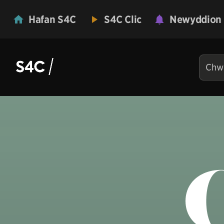
Hafan S4C
S4C Clic
Newyddion