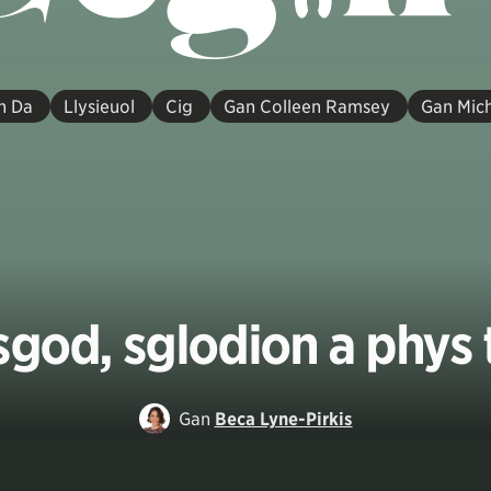
n Da
Llysieuol
Cig
Gan Colleen Ramsey
Gan Mich
god, sglodion a phys t
Gan
Beca Lyne-Pirkis