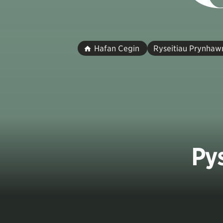
Hafan Cegin
Ryseitiau Prynhaw
Pys