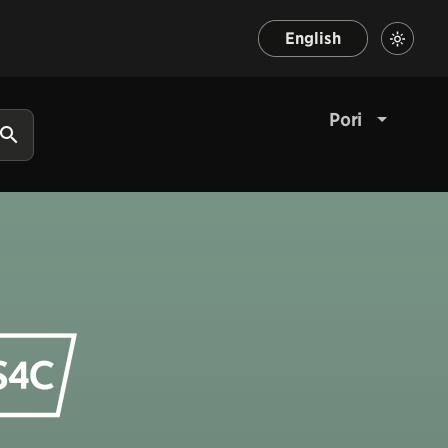
English
Pori