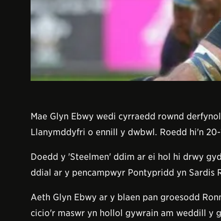
Mae Glyn Ebwy wedi cyrraedd rownd derfynol U
Llanymddyfri o ennill y dwbwl. Roedd hi'n 20
Doedd y 'Steelmen' ddim ar ei hol hi drwy gy
ddial ar y pencampwyr Pontypridd yn Sardis 
Aeth Glyn Ebwy ar y blaen pan groesodd Ronni
cicio'r maswr yn hollol gywrain am weddill y 