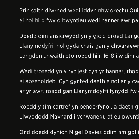
Prin saith diwrnod wedi iddyn nhw drechu Qu
ei hol hi o fwy o bwyntiau wedi hanner awr pa
Doedd dim ansicrwydd yn y gic o droed Langdo
Llanymddyfri 'nol gyda chais gan y chwaraewr
Langdon unwaith eto roedd hi'n 16-8 i'w dim a
Wedi trosedd yn y ryc jest cyn yr hanner, rh
ei absenoldeb. Cyn gynted daeth e nol ar y c
ar yr awr, roedd gan Llanymddyfri fynydd i'w 
Roedd y tim cartref yn benderfynol, a daeth
Llwyddodd Maynard i ychwanegu at eu pwynti
Ond doedd dynion Nigel Davies ddim am golli