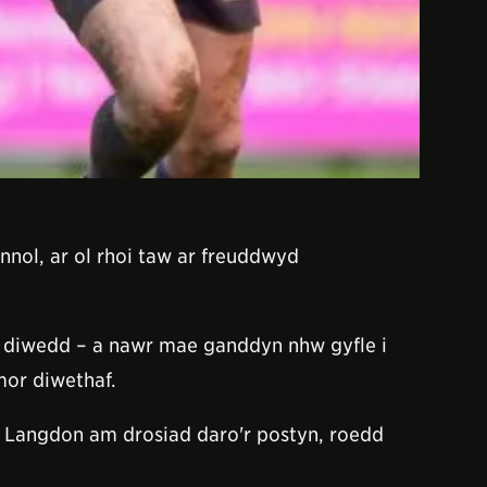
nol, ar ol rhoi taw ar freuddwyd
'w diwedd – a nawr mae ganddyn nhw gyfle i
mor diwethaf.
i Langdon am drosiad daro'r postyn, roedd