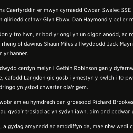
ins Caerfyrddin er mwyn cyrraedd Cwpan Swalec SSE y
n gliriodd cefnwr Glyn Ebwy, Dan Haymond y bel er mw
n y tro hwn, er bod yr ongl yn un digon anodd, ac r
 rheng ol dawnus Shaun Miles a llwyddodd Jack Mayna
r yr hanner.
oddwydd cerdyn melyn i Gethin Robinson gan y dyfarn
ae, cafodd Langdon gic gosb i ymestyn y bwlch i 10 pw
dringo yn ystod chwarter ola'r gem.
 gwobr am eu hymdrech pan groesodd Richard Brookes
au gyda'r trosiad ac yn sydyn iawn, dim ond pedwar
, a gydag amynedd ac amddiffyn da, mae nhw wedi cyr