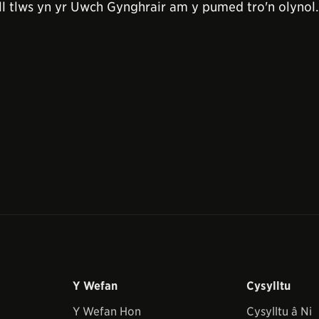
l tlws yn yr Uwch Gynghrair am y pumed tro'n olynol.
Y Wefan
Cysylltu
Y Wefan Hon
Cysylltu â Ni