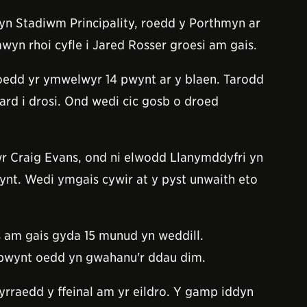
n Stadiwm Principality, roedd y Porthmyn ar
yn rhoi cyfle i Jared Rosser groesi am gais.
oedd yr ymwelwyr 14 pwynt ar y blaen. Tarodd
rd i drosi. Ond wedi cic gosb o droed
wr Craig Evans, ond ni elwodd Llanymddyfri yn
ynt. Wedi ymgais cywir at y pyst unwaith eto
 am gais gyda 15 munud yn weddill.
 pwynt oedd yn gwahanu'r ddau dim.
raedd y ffeinal am yr eildro. Y gamp iddyn