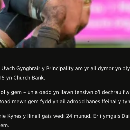
wch Gynghrair y Principality am yr ail dymor yn olyn
-16 yn Church Bank.
dol y gem – un a oedd yn llawn tensiwn o'i dechrau i
Road mewn gem fydd yn ail adrodd hanes ffeinal y ty
e Kynes y llinell gais wedi 24 munud. Er i ymgais Da
gem.