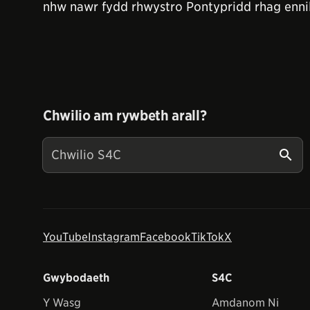
nhw nawr fydd rhwystro Pontypridd rhag ennil
Chwilio am rywbeth arall?
YouTube
Instagram
Facebook
TikTok
X
Gwybodaeth
S4C
Y Wasg
Amdanom Ni