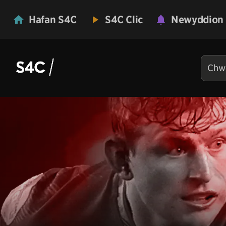
Hafan S4C
S4C Clic
Newyddion