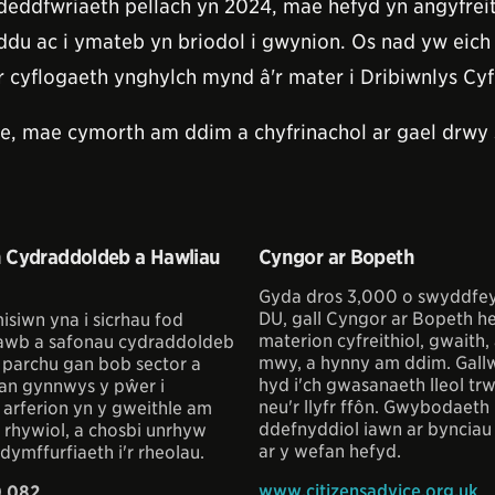
eddfwriaeth pellach yn 2024, mae hefyd yn angyfrei
nyddu ac i ymateb yn briodol i gwynion. Os nad yw ei
wr cyflogaeth ynghylch mynd â'r mater i Dribiwnlys Cy
e, mae cymorth am ddim a chyfrinachol ar gael drwy se
 Cydraddoldeb a Hawliau
Cyngor ar Bopeth
Gyda dros 3,000 o swyddfe
DU, gall Cyngor ar Bopeth h
siwn yna i sicrhau fod
materion cyfreithiol, gwaith,
awb a safonau cydraddoldeb
mwy, a hynny am ddim. Gall
 parchu gan bob sector a
hyd i'ch gwasanaeth lleol tr
an gynnwys y pŵer i
neu'r llyfr ffôn. Gwybodaeth
 arferion yn y gweithle am
ddefnyddiol iawn ar byncia
 rhywiol, a chosbi unrhyw
ar y wefan hefyd.
dymffurfiaeth i'r rheolau.
www.citizensadvice.org.uk
 082