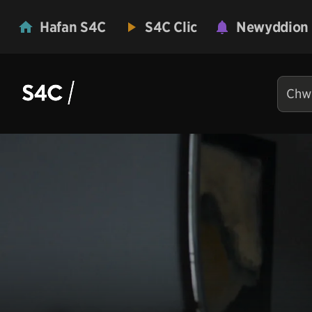
Hafan S4C
S4C Clic
Newyddion