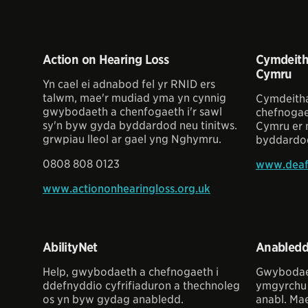
Action on Hearing Loss
Cymdeith
Cymru
Yn cael ei adnabod fel yr RNID ers
talwm, mae'r mudiad yma yn cynnig
Cymdeitha
gwybodaeth a chenfogaeth i'r sawl
chefnogae
sy'n byw gyda byddardod neu tinitws.
Cymru er
grwpiau lleol ar gael yng Nghymru.
byddardo
0808 808 0123
www.deafa
www.actiononhearingloss.org.uk
AbilityNet
Anabled
Help, gwybodaeth a chefnogaeth i
Gwybodaet
ddefnyddio cyfrifiaduron a thechnoleg
ymgyrchu 
os yn byw gydag anabledd.
anabl. Ma