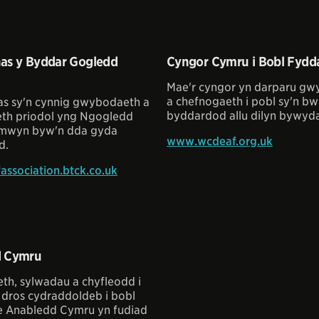
as y Byddar Gogledd
Cyngor Cymru i Bobl Fydd
Mae'r cyngor yn darparu g
a chefnogaeth i pobl sy'n b
s sy'n cynnig gwybodaeth a
byddardod allu dilyn bywyda
th priodol yng Ngogledd
 mwyn byw'n dda gyda
www.wcdeaf.org.uk
d.
ssociation.btck.co.uk
d Cymru
h, sylwadau a chyfleodd i
dros cydraddoldeb i bobl
e Anabledd Cymru yn fudiad