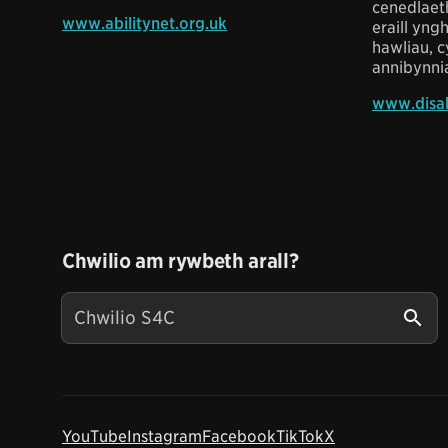
cenedlaet
www.abilitynet.org.uk
eraill yng
hawliau, 
annibynnia
www.disab
Chwilio am rywbeth arall?
YouTube
Instagram
Facebook
TikTok
X