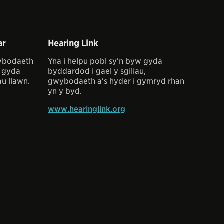
ar
Hearing Link
wybodaeth
Yna i helpu pobl sy'n byw gyda
w gyda
byddardod i gael y sgiliau,
u llawn.
gwybodaeth a's hyder i gymryd rhan
yn y byd.
www.hearinglink.org