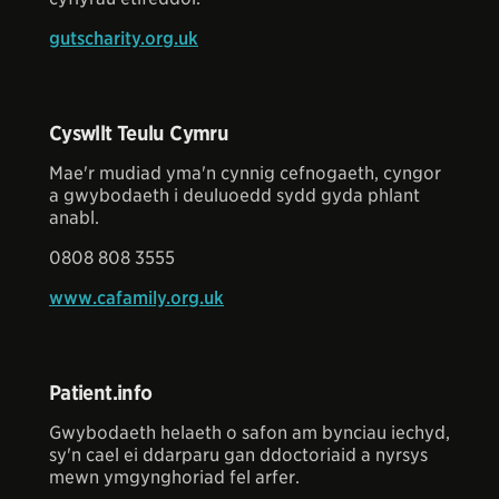
gutscharity.org.uk
Cyswllt Teulu Cymru
Mae'r mudiad yma'n cynnig cefnogaeth, cyngor
a gwybodaeth i deuluoedd sydd gyda phlant
anabl.
0808 808 3555
www.cafamily.org.uk
Patient.info
Gwybodaeth helaeth o safon am bynciau iechyd,
sy'n cael ei ddarparu gan ddoctoriaid a nyrsys
mewn ymgynghoriad fel arfer.