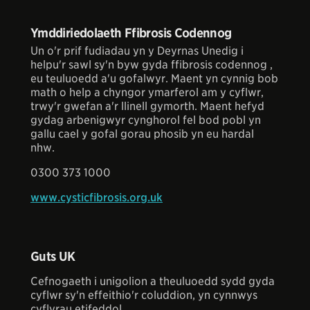
Ymddiriedolaeth Ffibrosis Codennog
Un o'r prif fudiadau yn y Deyrnas Unedig i
helpu'r sawl sy'n byw gyda ffibrosis codennog ,
eu teuluoedd a'u gofalwyr. Maent yn cynnig bob
math o help a chyngor ymarferol am y cyflwr,
trwy'r gwefan a'r llinell gymorth. Maent hefyd
gydag arbenigwyr cynghorol fel bod pobl yn
gallu cael y gofal gorau phosib yn eu hardal
nhw.
0300 373 1000
www.cysticfibrosis.org.uk
Guts UK
Cefnogaeth i unigolion a theuluoedd sydd gyda
cyflwr sy'n effeithio'r coluddion, yn cynnwys
cyflyrau etifeddol.