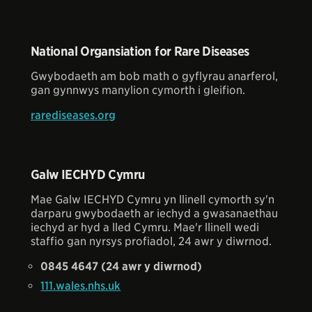
National Organsiation for Rare Diseases
Gwybodaeth am bob math o gyflyrau anarferol,
gan gynnwys manylion cymorth i gleifion.
rarediseases.org
Galw IECHYD Cymru
Mae Galw IECHYD Cymru yn llinell cymorth sy'n
darparu gwybodaeth ar iechyd a gwasanaethau
iechyd ar hyd a lled Cymru. Mae'r llinell wedi
staffio gan nyrsys profiadol, 24 awr y diwrnod.
0845 4647 (24 awr y diwrnod)
111.wales.nhs.uk