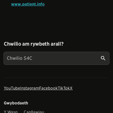
www.patient.info
Chwilio am rywbeth arall?
YouTube
Instagram
Facebook
TikTok
X
Gwybodaeth
Y Wasg
Canllawiau