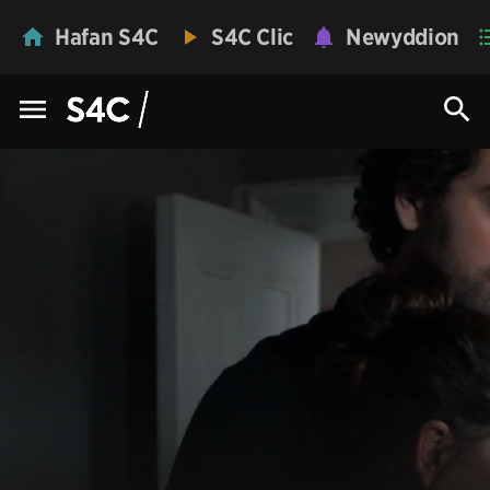
Hafan S4C
S4C Clic
Newyddion