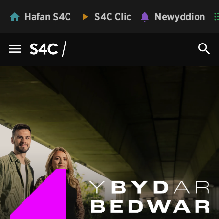
Hafan S4C
S4C Clic
Newyddion