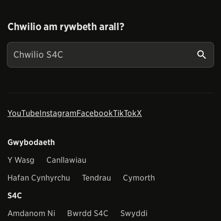
Chwilio am rywbeth arall?
YouTube
Instagram
Facebook
TikTok
X
Gwybodaeth
Y Wasg
Canllawiau
Hafan Cynhyrchu
Tendrau
Cymorth
S4C
Amdanom Ni
Bwrdd S4C
Swyddi