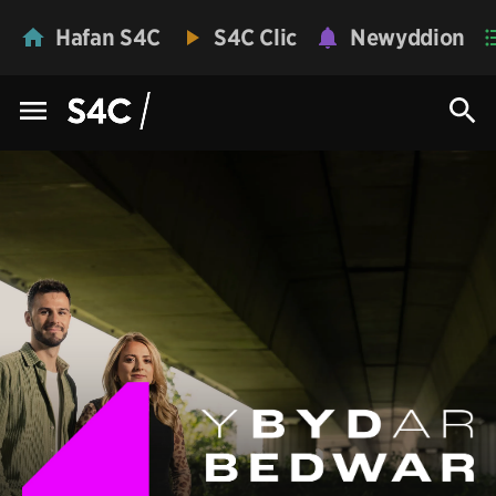
Hafan S4C
S4C Clic
Newyddion