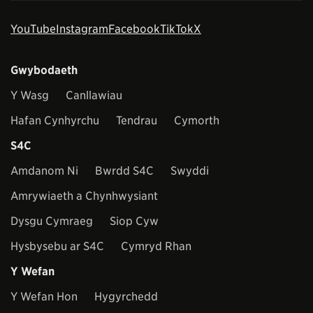
YouTube
Instagram
Facebook
TikTok
X
Gwybodaeth
Y Wasg
Canllawiau
Hafan Cynhyrchu
Tendrau
Cymorth
S4C
Amdanom Ni
Bwrdd S4C
Swyddi
Amrywiaeth a Chynhwysiant
Dysgu Cymraeg
Siop Cyw
Hysbysebu ar S4C
Cymryd Rhan
Y Wefan
Y Wefan Hon
Hygyrchedd