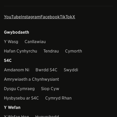
YouTube
Instagram
Facebook
TikTok
X
Gwybodaeth
Y Wasg
Canllawiau
Hafan Cynhyrchu
Tendrau
Cymorth
S4C
Amdanom Ni
Bwrdd S4C
Swyddi
Amrywiaeth a Chynhwysiant
Dysgu Cymraeg
Siop Cyw
Hysbysebu ar S4C
Cymryd Rhan
Y Wefan
Y Wefan Hon
Hygyrchedd