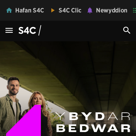
Hafan S4C
S4C Clic
Newyddion