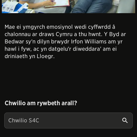
Mae ei ymgyrch emosiynol wedi cyffwrdd â
chalonnau ar draws Cymru a thu hwnt. Y Byd ar
Bedwar sy'n dilyn brwydr Irfon Williams am yr
hawl i fyw, ac yn datgelu'r diweddara' am ei
driniaeth yn Lloegr.
Chwilio am rywbeth arall?