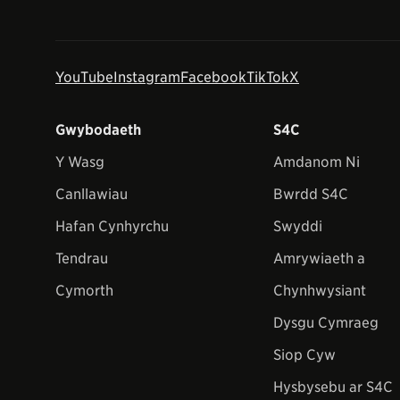
YouTube
Instagram
Facebook
TikTok
X
Gwybodaeth
S4C
Y Wasg
Amdanom Ni
Canllawiau
Bwrdd S4C
Hafan Cynhyrchu
Swyddi
Tendrau
Amrywiaeth a
Cymorth
Chynhwysiant
Dysgu Cymraeg
Siop Cyw
Hysbysebu ar S4C