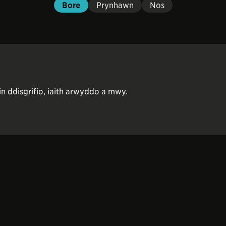
Bore
Prynhawn
Nos
in ddisgrifio, iaith arwyddo a mwy.