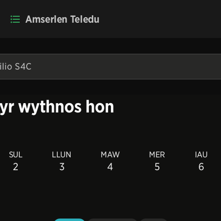
Amserlen Teledu
 yr wythnos hon
SUL
LLUN
MAW
MER
IAU
2
3
4
5
6