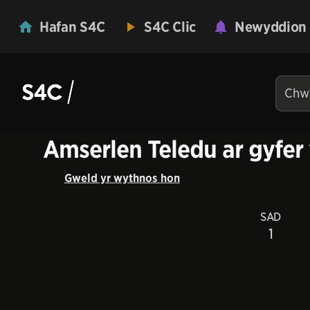
Hafan S4C
S4C Clic
Newyddion
Amserlen Teledu ar gyfer
Gweld yr wythnos hon
SAD
1