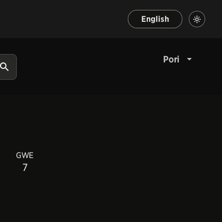
English
Pori
GWE
7