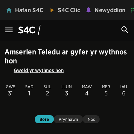
Hafan S4C
S4C Clic
Newyddion
Amserlen Teledu ar gyfer yr wythnos
hon
Gweld yr wythnos hon
GWE
SAD
SUL
LLUN
MAW
MER
IAU
31
1
2
3
4
5
6
Bore
Prynhawn
Nos