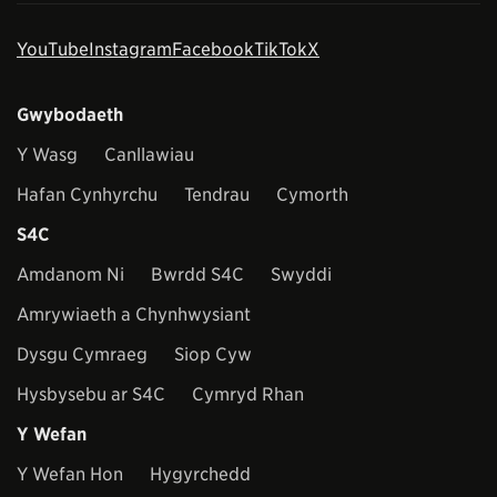
YouTube
Instagram
Facebook
TikTok
X
Gwybodaeth
Y Wasg
Canllawiau
Hafan Cynhyrchu
Tendrau
Cymorth
S4C
Amdanom Ni
Bwrdd S4C
Swyddi
Amrywiaeth a Chynhwysiant
Dysgu Cymraeg
Siop Cyw
Hysbysebu ar S4C
Cymryd Rhan
Y Wefan
Y Wefan Hon
Hygyrchedd