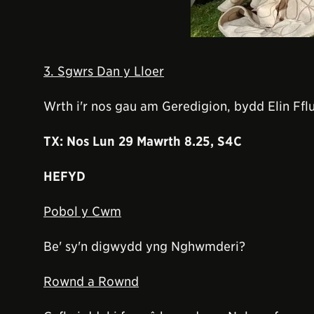
3. Sgwrs Dan y Lloer
Wrth i'r nos gau am Geredigion, bydd Elin Ffl
TX: Nos Lun 29 Mawrth 8.25, S4C
HEFYD
Pobol y Cwm
Be' sy'n digwydd yng Nghwmderi?
Rownd a Rownd