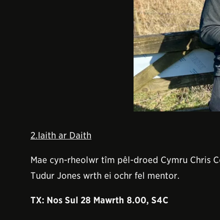
2.Iaith ar Daith
Mae cyn-rheolwr tîm pêl-droed Cymru Chris 
Tudur Jones wrth ei ochr fel mentor.
TX: Nos Sul 28
Mawrth 8.00, S4C