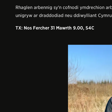
Rhaglen arbennig sy'n cofnodi ymdrechion arb
unigryw ar draddodiad neu ddiwylliant Cymru
TX: Nos Fercher 31
Mawrth 9.00, S4C