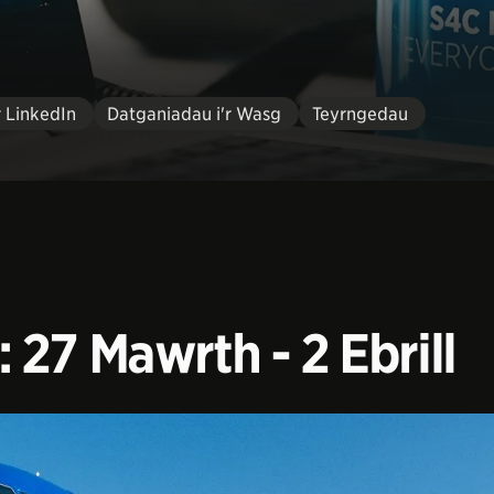
r LinkedIn
Datganiadau i'r Wasg
Teyrngedau
27 Mawrth - 2 Ebrill