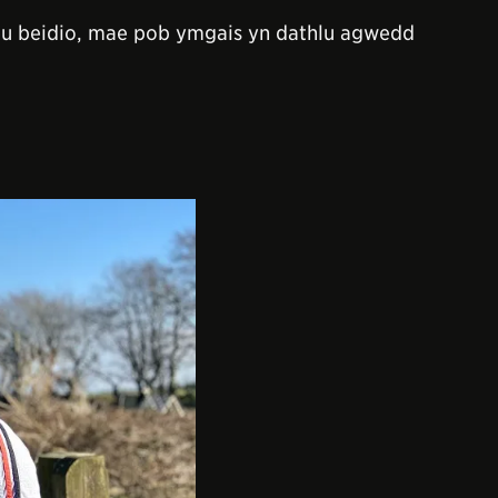
neu beidio, mae pob ymgais yn dathlu agwedd