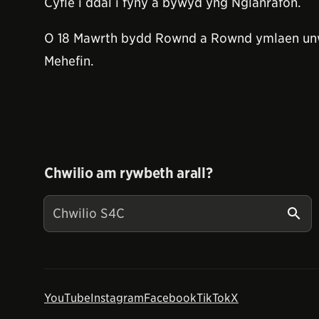
Cyfle i ddal i fyny â bywyd yng Nglanrafon.
O 18 Mawrth bydd Rownd a Rownd ymlaen unwa
Mehefin.
Chwilio am rywbeth arall?
YouTube
Instagram
Facebook
TikTok
X