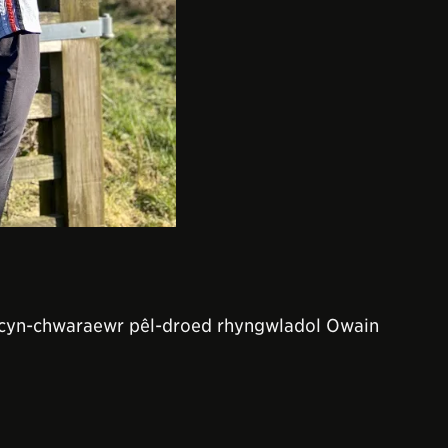
 cyn-chwaraewr pêl-droed rhyngwladol Owain