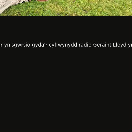
ur yn sgwrsio gyda'r cyflwynydd radio Geraint Lloyd y