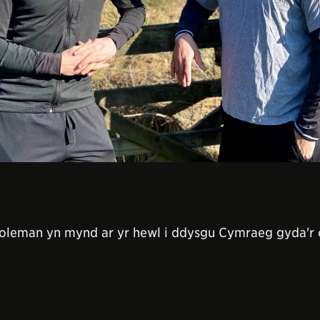
Coleman yn mynd ar yr hewl i ddysgu Cymraeg gyda'r