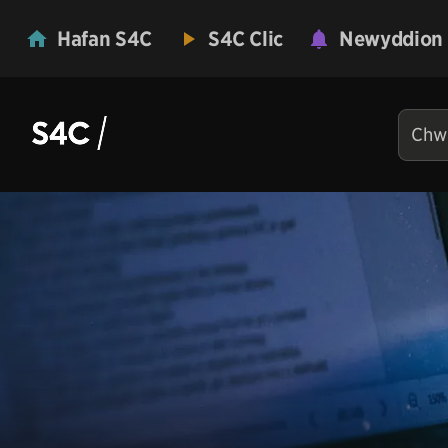
Hafan S4C
S4C Clic
Newyddion