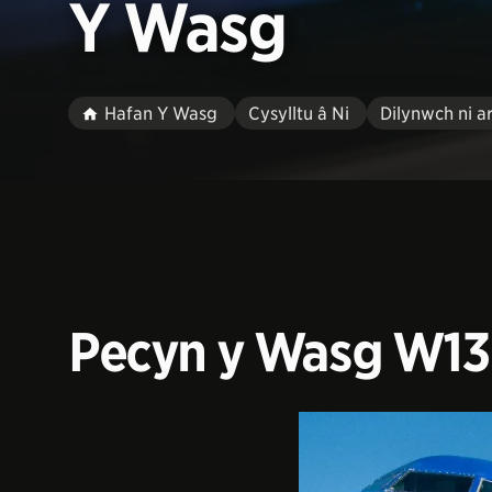
Y Wasg
Hafan Y Wasg
Cysylltu â Ni
Dilynwch ni a
Pecyn y Wasg W13: 