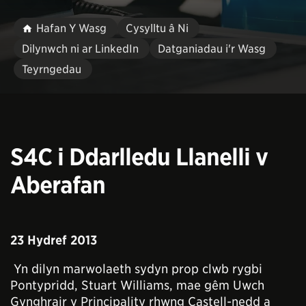
Hafan Y Wasg
Cysylltu â Ni
Dilynwch ni ar LinkedIn
Datganiadau i'r Wasg
Teyrngedau
S4C i Ddarlledu Llanelli v
Aberafan
23 Hydref 2013
Yn dilyn marwolaeth sydyn prop clwb rygbi
Pontypridd, Stuart Williams, mae gêm Uwch
Gynghrair y Principality rhwng Castell-nedd a