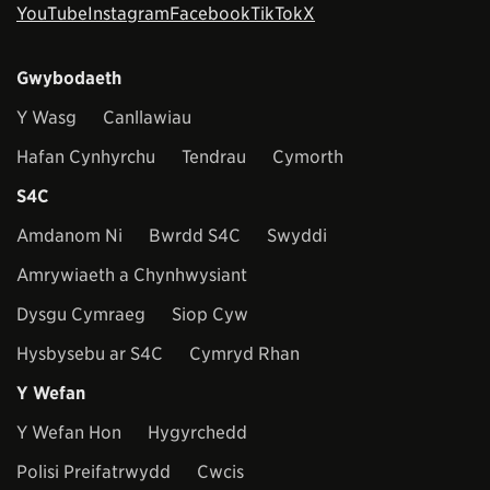
YouTube
Instagram
Facebook
TikTok
X
Gwybodaeth
Y Wasg
Canllawiau
Hafan Cynhyrchu
Tendrau
Cymorth
S4C
Amdanom Ni
Bwrdd S4C
Swyddi
Amrywiaeth a Chynhwysiant
Dysgu Cymraeg
Siop Cyw
Hysbysebu ar S4C
Cymryd Rhan
Y Wefan
Y Wefan Hon
Hygyrchedd
Polisi Preifatrwydd
Cwcis