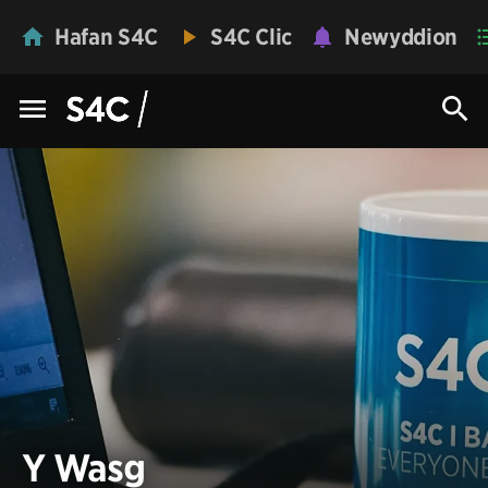
Hafan S4C
S4C Clic
Newyddion
Y Wasg