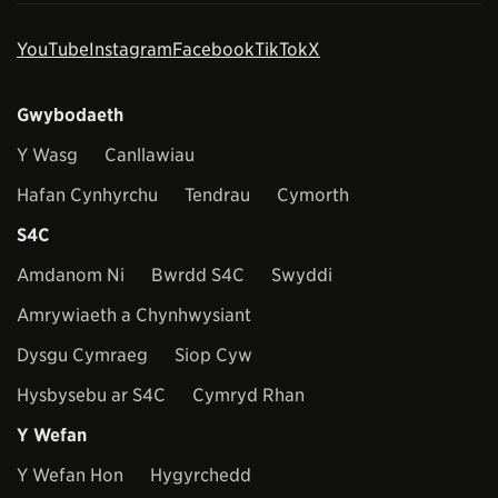
YouTube
Instagram
Facebook
TikTok
X
Gwybodaeth
Y Wasg
Canllawiau
Hafan Cynhyrchu
Tendrau
Cymorth
S4C
Amdanom Ni
Bwrdd S4C
Swyddi
Amrywiaeth a Chynhwysiant
Dysgu Cymraeg
Siop Cyw
Hysbysebu ar S4C
Cymryd Rhan
Y Wefan
Y Wefan Hon
Hygyrchedd