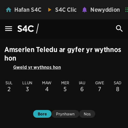
Hafan S4C
S4C Clic
Newyddion
Amserlen Teledu ar gyfer yr wythnos
hon
Gweld yr wythnos hon
SUL
LLUN
MAW
MER
IAU
GWE
SAD
2
3
4
5
6
7
8
Bore
Prynhawn
Nos