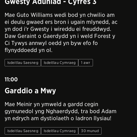
Gwesty Aduniad - Cyfres 3
Mae Guto Williams wedi bod yn chwilio am
ei deulu gwaed ers bron i ugain mlynedd, ac
yn dod i'r Gwesty i wireddu ei freuddwyd.
Daw Geraint o Gaerdydd yn i weld Forest y
Ci Tywys annwyl oedd yn byw efo fo
flynyddoedd yn ol.
Isdeitlau Saesneg
Isdeitlau Cymraeg
1 awr
11:00
Garddio a Mwy
Mae Meinir yn ymweld a gardd cegin
gymunedol yng Nghaerdydd, tra bod Adam
yn edrych am dystiolaeth o ladron llysiau!
Isdeitlau Saesneg
Isdeitlau Cymraeg
30 munud