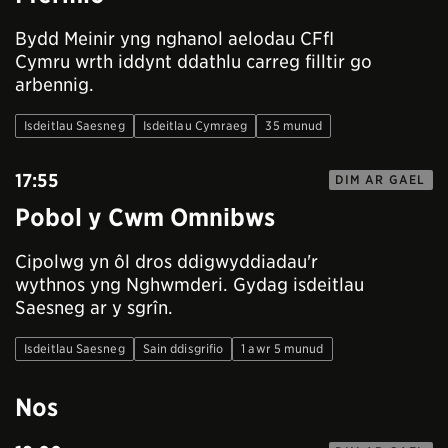
Bydd Meinir yng nghanol aelodau CFfI
Cymru wrth iddynt ddathlu carreg filltir go
arbennig.
Isdeitlau Saesneg
Isdeitlau Cymraeg
35 munud
17:55
DIM AR GAEL
Pobol y Cwm Omnibws
Cipolwg yn ôl dros ddigwyddiadau'r
wythnos yng Nghwmderi. Gydag isdeitlau
Saesneg ar y sgrîn.
Isdeitlau Saesneg
Sain ddisgrifio
1 awr 5 munud
Nos