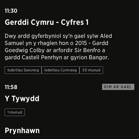
11:30
Gerddi Cymru - Cyfres 1
Dwy ardd gyferbyniol sy'n gael sylw Aled
Samuel yn y rhaglen hon o 2015 - Gardd
Goedwig Colby ar arfordir Sir Benfro a
gardd Castell Penrhyn ar gyrion Bangor.
Isdeitlau Saesneg
Isdeitlau Cymraeg
30 munud
11:58
DIM AR GAEL
Y Tywydd
1 munud
Prynhawn