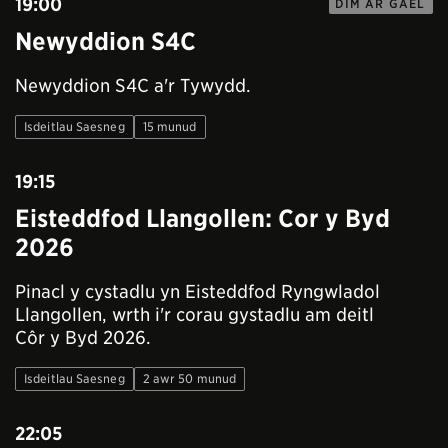
19:00
DIM AR GAEL
Newyddion S4C
Newyddion S4C a'r Tywydd.
Isdeitlau Saesneg
15 munud
19:15
Eisteddfod Llangollen: Cor y Byd
2026
Pinacl y cystadlu yn Eisteddfod Ryngwladol
Llangollen, wrth i'r corau gystadlu am deitl
Côr y Byd 2026.
Isdeitlau Saesneg
2 awr 50 munud
22:05