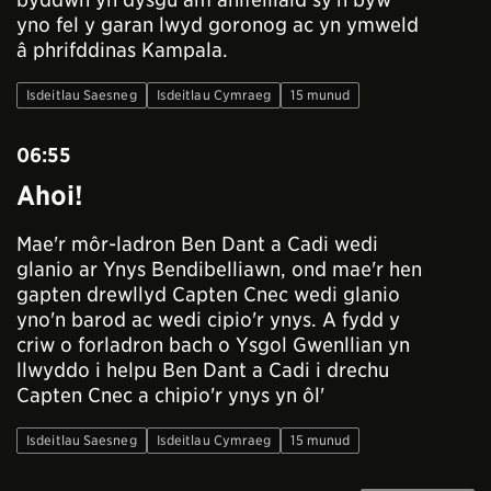
yno fel y garan lwyd goronog ac yn ymweld
â phrifddinas Kampala.
Isdeitlau Saesneg
Isdeitlau Cymraeg
15 munud
06:55
Ahoi!
Mae'r môr-ladron Ben Dant a Cadi wedi
glanio ar Ynys Bendibelliawn, ond mae'r hen
gapten drewllyd Capten Cnec wedi glanio
yno'n barod ac wedi cipio'r ynys. A fydd y
criw o forladron bach o Ysgol Gwenllian yn
llwyddo i helpu Ben Dant a Cadi i drechu
Capten Cnec a chipio'r ynys yn ôl'
Isdeitlau Saesneg
Isdeitlau Cymraeg
15 munud