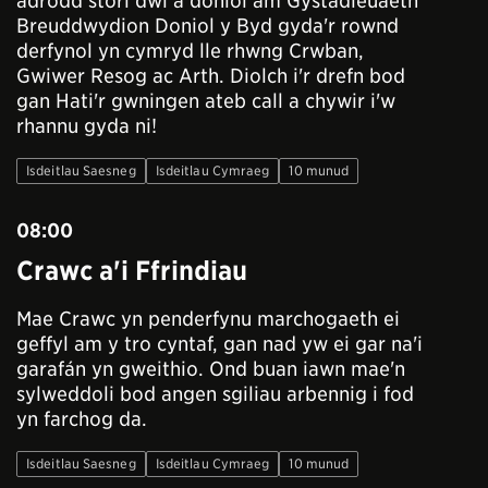
adrodd stori dwl a doniol am Gystadleuaeth
Breuddwydion Doniol y Byd gyda'r rownd
derfynol yn cymryd lle rhwng Crwban,
Gwiwer Resog ac Arth. Diolch i'r drefn bod
gan Hati'r gwningen ateb call a chywir i'w
rhannu gyda ni!
Isdeitlau Saesneg
Isdeitlau Cymraeg
10 munud
08:00
Crawc a'i Ffrindiau
Mae Crawc yn penderfynu marchogaeth ei
geffyl am y tro cyntaf, gan nad yw ei gar na'i
garafán yn gweithio. Ond buan iawn mae'n
sylweddoli bod angen sgiliau arbennig i fod
yn farchog da.
Isdeitlau Saesneg
Isdeitlau Cymraeg
10 munud