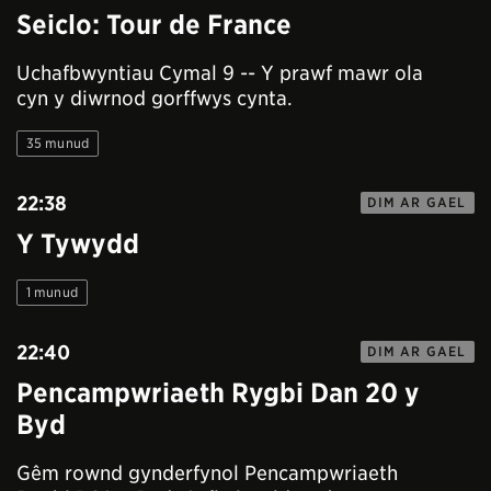
Seiclo: Tour de France
Uchafbwyntiau Cymal 9 -- Y prawf mawr ola
cyn y diwrnod gorffwys cynta.
35 munud
22:38
DIM AR GAEL
Y Tywydd
1 munud
22:40
DIM AR GAEL
Pencampwriaeth Rygbi Dan 20 y
Byd
Gêm rownd gynderfynol Pencampwriaeth