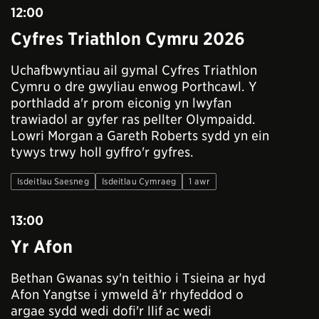
12:00
Cyfres Triathlon Cymru 2026
Uchafbwyntiau ail gymal Cyfres Triathlon
Cymru o dre gwyliau enwog Porthcawl. Y
porthladd a'r prom eiconig yn lwyfan
trawiadol ar gyfer ras pellter Olympaidd.
Lowri Morgan a Gareth Roberts sydd yn ein
tywys trwy holl gyffro'r gyfres.
Isdeitlau Saesneg
Isdeitlau Cymraeg
1 awr
13:00
Yr Afon
Bethan Gwanas sy'n teithio i Tsieina ar hyd
Afon Yangtse i ymweld â'r rhyfeddod o
argae sydd wedi dofi'r llif ac wedi