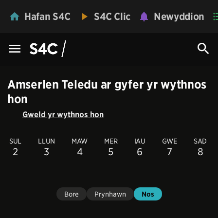
Hafan S4C
S4C Clic
Newyddion
Amserlen Teledu ar gyfer yr wythnos
hon
Gweld yr wythnos hon
SUL
LLUN
MAW
MER
IAU
GWE
SAD
2
3
4
5
6
7
8
Bore
Prynhawn
Nos