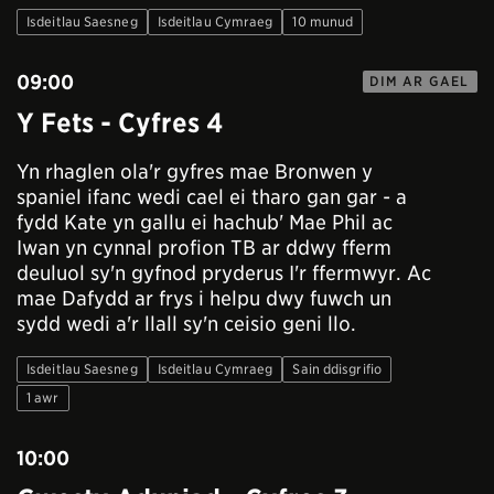
Isdeitlau Saesneg
Isdeitlau Cymraeg
10 munud
09:00
DIM AR GAEL
Y Fets - Cyfres 4
Yn rhaglen ola'r gyfres mae Bronwen y
spaniel ifanc wedi cael ei tharo gan gar - a
fydd Kate yn gallu ei hachub' Mae Phil ac
Iwan yn cynnal profion TB ar ddwy fferm
deuluol sy'n gyfnod pryderus I'r ffermwyr. Ac
mae Dafydd ar frys i helpu dwy fuwch un
sydd wedi a'r llall sy'n ceisio geni llo.
Isdeitlau Saesneg
Isdeitlau Cymraeg
Sain ddisgrifio
1 awr
10:00