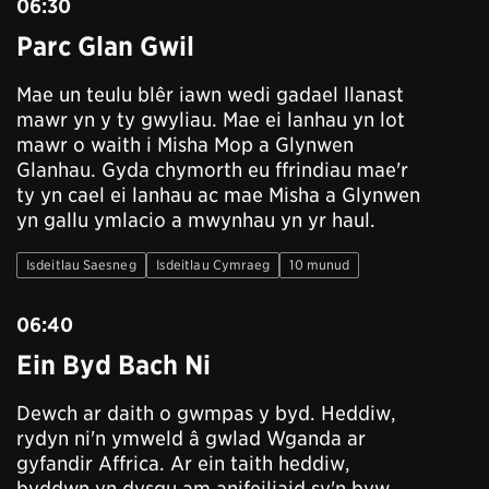
06:30
Parc Glan Gwil
Mae un teulu blêr iawn wedi gadael llanast
mawr yn y ty gwyliau. Mae ei lanhau yn lot
mawr o waith i Misha Mop a Glynwen
Glanhau. Gyda chymorth eu ffrindiau mae'r
ty yn cael ei lanhau ac mae Misha a Glynwen
yn gallu ymlacio a mwynhau yn yr haul.
Isdeitlau Saesneg
Isdeitlau Cymraeg
10 munud
06:40
Ein Byd Bach Ni
Dewch ar daith o gwmpas y byd. Heddiw,
rydyn ni'n ymweld â gwlad Wganda ar
gyfandir Affrica. Ar ein taith heddiw,
byddwn yn dysgu am anifeiliaid sy'n byw