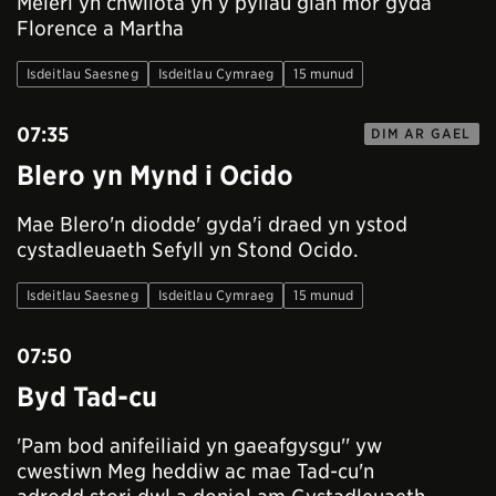
Meleri yn chwilota yn y pyllau glân môr gyda
Florence a Martha
Isdeitlau Saesneg
Isdeitlau Cymraeg
15 munud
07:35
DIM AR GAEL
Blero yn Mynd i Ocido
Mae Blero'n diodde' gyda'i draed yn ystod
cystadleuaeth Sefyll yn Stond Ocido.
Isdeitlau Saesneg
Isdeitlau Cymraeg
15 munud
07:50
Byd Tad-cu
'Pam bod anifeiliaid yn gaeafgysgu'' yw
cwestiwn Meg heddiw ac mae Tad-cu'n