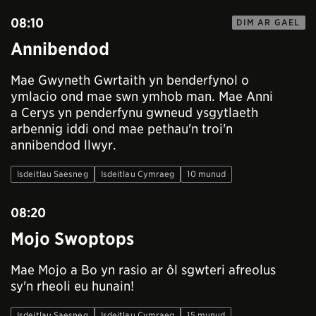
08:10
DIM AR GAEL
Annibendod
Mae Gwyneth Gwrtaith yn benderfynol o
ymlacio ond mae swn ymhob man. Mae Anni
a Cerys yn penderfynu gwneud ysgytlaeth
arbennig iddi ond mae pethau'n troi'n
annibendod llwyr.
Isdeitlau Saesneg
Isdeitlau Cymraeg
10 munud
08:20
Mojo Swoptops
Mae Mojo a Bo yn rasio ar ôl sgwteri afreolus
sy'n rheoli eu hunain!
Isdeitlau Saesneg
Isdeitlau Cymraeg
15 munud