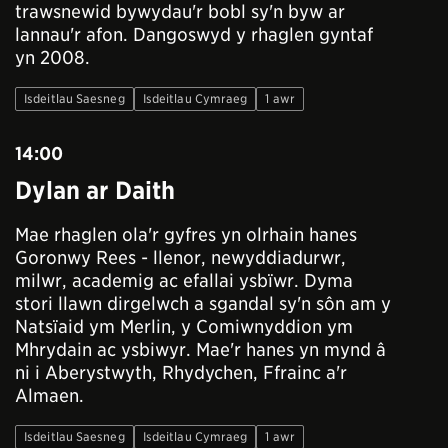
trawsnewid bywydau'r bobl sy'n byw ar
lannau'r afon. Dangoswyd y rhaglen gyntaf
yn 2008.
Isdeitlau Saesneg
Isdeitlau Cymraeg
1 awr
14:00
Dylan ar Daith
Mae rhaglen ola'r gyfres yn olrhain hanes
Goronwy Rees - llenor, newyddiadurwr,
milwr, academig ac efallai ysbïwr. Dyma
stori llawn dirgelwch a sgandal sy'n sôn am y
Natsïaid ym Merlin, y Comiwnyddion ym
Mhrydain ac ysbiwyr. Mae'r hanes yn mynd â
ni i Aberystwyth, Rhydychen, Ffrainc a'r
Almaen.
Isdeitlau Saesneg
Isdeitlau Cymraeg
1 awr