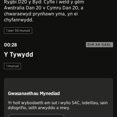
Rygbi D20 y Byd: Cyfle i weld y gêm
Awstralia Dan 20 v Cymru Dan 20, a
chwaraewyd prynhawn yma, yn ei
chyfanrwydd.
1 awr 50 munud
00:28
DIM AR GAEL
Y Tywydd
1 munud
Gwasanaethau Mynediad
Yr holl wybodaeth am sut i wylio S4C, isdeitlau, sain
ddisgrifio, iaith arwyddo a mwy.