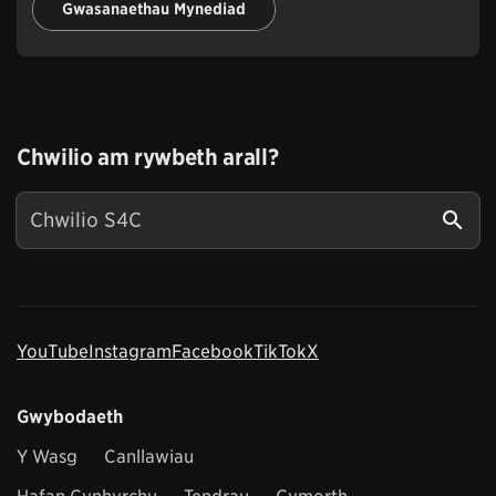
Gwasanaethau Mynediad
Chwilio am rywbeth arall?
YouTube
Instagram
Facebook
TikTok
X
Gwybodaeth
Y Wasg
Canllawiau