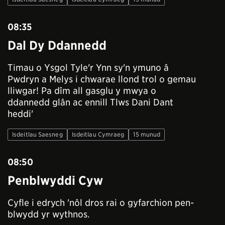
08:35
Dal Dy Ddannedd
Timau o Ysgol Tyle'r Ynn sy'n ymuno â
Pwdryn a Melys i chwarae llond trol o gemau
lliwgar! Pa dîm all gasglu y mwya o
ddannedd glân ac ennill Tlws Dani Dant
heddi'
Isdeitlau Saesneg
Isdeitlau Cymraeg
15 munud
08:50
Penblwyddi Cyw
Cyfle i edrych 'nôl dros rai o gyfarchion pen-
blwydd yr wythnos.