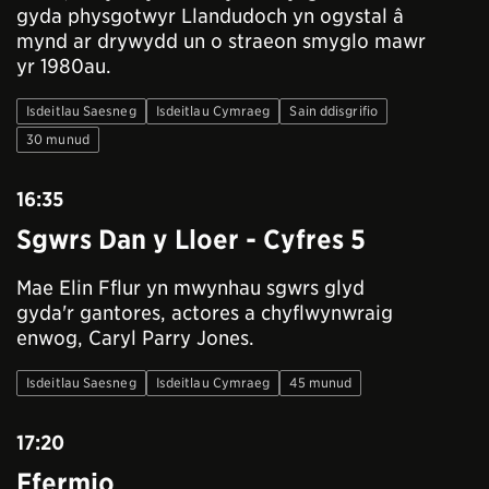
gyda physgotwyr Llandudoch yn ogystal â
mynd ar drywydd un o straeon smyglo mawr
yr 1980au.
Isdeitlau Saesneg
Isdeitlau Cymraeg
Sain ddisgrifio
30 munud
16:35
Sgwrs Dan y Lloer - Cyfres 5
Mae Elin Fflur yn mwynhau sgwrs glyd
gyda'r gantores, actores a chyflwynwraig
enwog, Caryl Parry Jones.
Isdeitlau Saesneg
Isdeitlau Cymraeg
45 munud
17:20
Ffermio