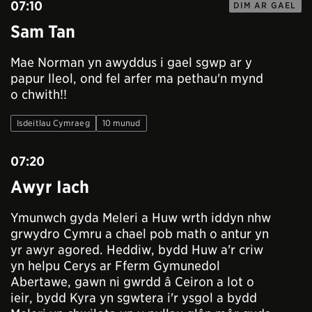
07:10
DIM AR GAEL
Sam Tan
Mae Norman yn awyddus i gael sgwp ar y
papur lleol, ond fel arfer ma pethau'n mynd
o chwith!!
Isdeitlau Cymraeg
10 munud
07:20
Awyr Iach
Ymunwch gyda Meleri a Huw wrth iddyn nhw
grwydro Cymru a chael pob math o antur yn
yr awyr agored. Heddiw, bydd Huw a'r criw
yn helpu Cerys ar Fferm Gymunedol
Abertawe, gawn ni gwrdd â Ceiron a lot o
ieir, bydd Kyra yn sgwtera i'r ysgol a bydd