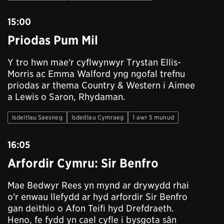
15:00
Priodas Pum Mil
Y tro hwn mae'r cyflwynwyr Trystan Ellis-
Morris ac Emma Walford yng ngofal trefnu
priodas ar thema Country & Western i Aimee
a Lewis o Saron, Rhydaman.
Isdeitlau Saesneg
Isdeitlau Cymraeg
1 awr 5 munud
16:05
Arfordir Cymru: Sir Benfro
Mae Bedwyr Rees yn mynd ar drywydd rhai
o'r enwau llefydd ar hyd arfordir Sir Benfro
gan deithio o Afon Teifi hyd Drefdraeth.
Heno, fe fydd yn cael cyfle i bysgota sân