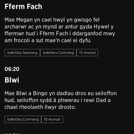
Fferm Fach
Mae Megan yn cael hwyl yn gwisgo fel
archarwr ac yn mynd ar antur gyda Hywel y
ffermwr hud i Fferm Fach i ddarganfod mwy
am frocoli a sut mae'n cael ei dyfu.
Isdeitlau Saesneg
Isdeitlau Cymraeg
15 munud
06:20
Blwi
Mae Blwi a Bingo yn dadlau dros eu seiloffon
hud, seiloffon sydd â phwerau i rewi Dad a
chael rheolaeth llwyr drosto.
Isdeitlau Cymraeg
10 munud