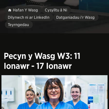
Hafan Y Wasg
Cysylltu â Ni
Dilynwch ni ar LinkedIn
Datganiadau i'r Wasg
Teyrngedau
Pecyn y Wasg W3: 11
Ionawr - 17 Ionawr