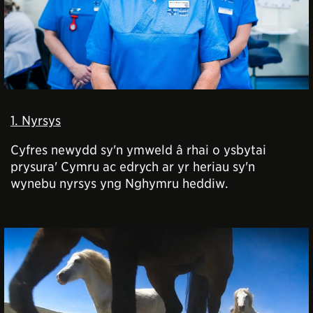
1. Nyrsys
Cyfres newydd sy'n ymweld â rhai o ysbytai
prysura' Cymru ac edrych ar yr heriau sy'n
wynebu nyrsys yng Nghymru heddiw.