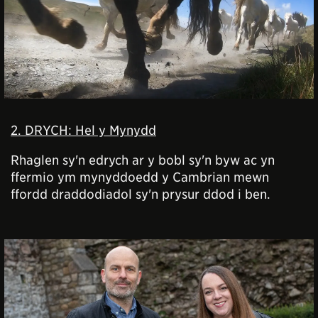
2. DRYCH: Hel y Mynydd
Rhaglen sy'n edrych ar y bobl sy'n byw ac yn
ffermio ym mynyddoedd y Cambrian mewn
ffordd draddodiadol sy'n prysur ddod i ben.