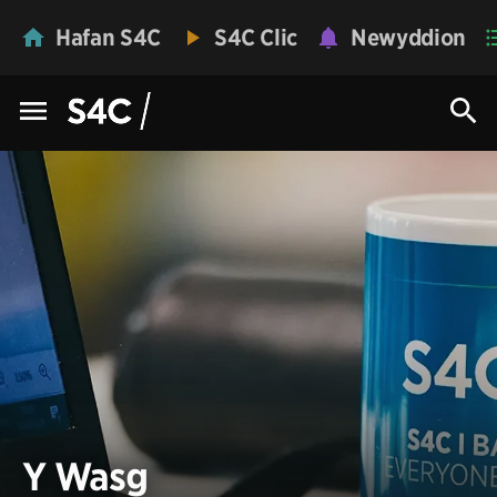
Hafan S4C
S4C Clic
Newyddion
Y Wasg