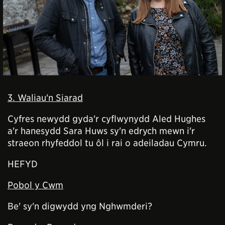
3. Waliau'n Siarad
Cyfres newydd gyda'r cyflwynydd Aled Hughes
a'r hanesydd Sara Huws sy'n edrych mewn i'r
straeon rhyfeddol tu ôl i rai o adeiladau Cymru.
HEFYD
Pobol y Cwm
Be' sy'n digwydd yng Nghwmderi?