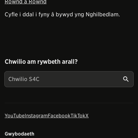
Rownd a Rownd
Cyfle i ddal i fyny â bywyd yng Nghilbedlam.
Chwilio am rywbeth arall?
YouTube
Instagram
Facebook
TikTok
X
Gwybodaeth