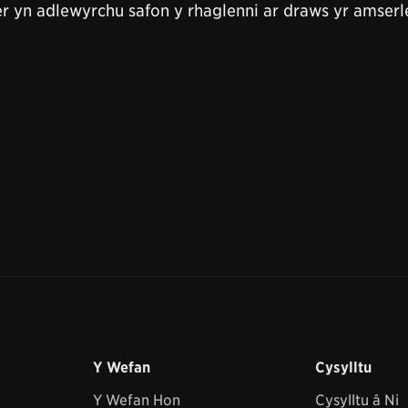
r yn adlewyrchu safon y rhaglenni ar draws yr amserle
Y Wefan
Cysylltu
Y Wefan Hon
Cysylltu â Ni