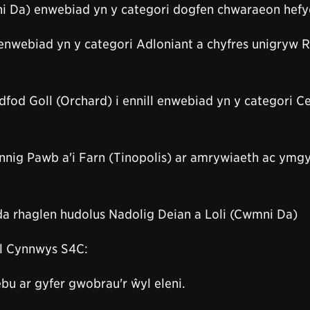
i Da) enwebiad yn y categori dogfen chwaraeon hefy
enwebiad yn y categori Adloniant a chyfres unigryw 
dfod Goll (Orchard) i ennill enwebiad yn y categori C
nig Pawb a'i Farn (Tinopolis) ar amrywiaeth ac ymgy
yda rhaglen hudolus Nadolig Deian a Loli (Cwmni Da)
l Cynnwys S4C:
u ar gyfer gwobrau'r ŵyl eleni.