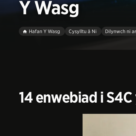
Y Wasg
Hafan Y Wasg
Cysylltu â Ni
Dilynwch ni a
​14 enwebiad i S4C