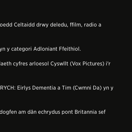
oedd Celtaidd drwy deledu, ffilm, radio a
 y categori Adloniant Ffeithiol.
h cyfres arloesol Cyswllt (Vox Pictures) i'r
 DRYCH: Eirlys Dementia a Tim (Cwmni Da) yn y
dogfen am dân echrydus pont Britannia sef