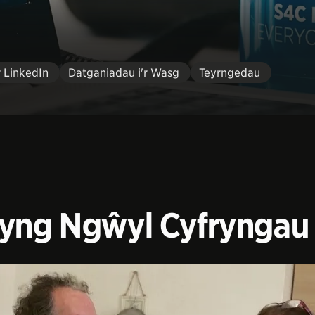
r LinkedIn
Datganiadau i'r Wasg
Teyrngedau
 yng Ngŵyl Cyfryngau