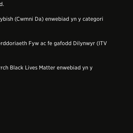
d.
Rybish (Cwmni Da) enwebiad yn y categori
erddoriaeth Fyw ac fe gafodd Dilynwyr (ITV
rch Black Lives Matter enwebiad yn y