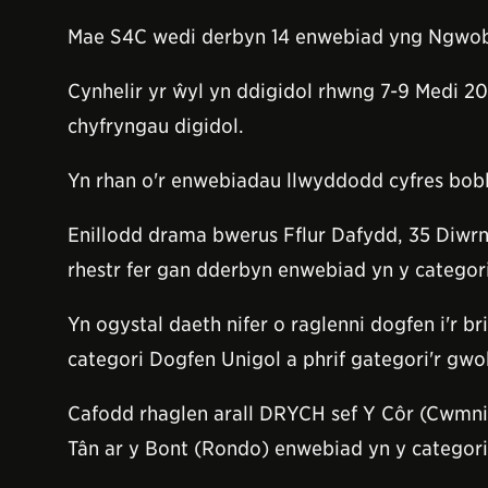
Mae S4C wedi derbyn 14 enwebiad yng Ngwobr
Cynhelir yr ŵyl yn ddigidol rhwng 7-9 Medi 20
chyfryngau digidol.
Yn rhan o'r enwebiadau llwyddodd cyfres bobl
Enillodd drama bwerus Fflur Dafydd, 35 Diwrn
rhestr fer gan dderbyn enwebiad yn y categor
Yn ogystal daeth nifer o raglenni dogfen i'r
categori Dogfen Unigol a phrif gategori'r gwo
Cafodd rhaglen arall DRYCH sef Y Côr (Cwmni
Tân ar y Bont (Rondo) enwebiad yn y categori