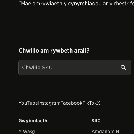
"Mae amrywiaeth y cynyrchiadau ar y rhestr fe
Chwilio am rywbeth arall?
YouTube
Instagram
Facebook
TikTok
X
Gwybodaeth
S4C
Y Wasg
Amdanom Ni