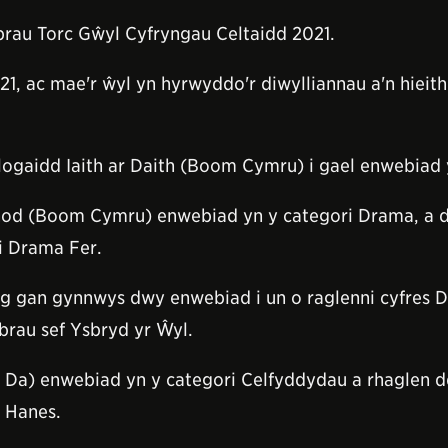
au Torc Gŵyl Cyfryngau Celtaidd 2021.
21, ac mae'r ŵyl yn hyrwyddo'r diwylliannau a'n hieith
ogaidd Iaith ar Daith (Boom Cymru) i gael enwebiad yn
od (Boom Cymru) enwebiad yn y categori Drama, a daet
i Drama Fer.
 brig gan gynnwys dwy enwebiad i un o raglenni cyfres
brau sef Ysbryd yr Ŵyl.
 Da) enwebiad yn y categori Celfyddydau a rhaglen d
 Hanes.