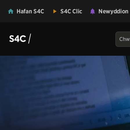
Hafan S4C
S4C Clic
Newyddion