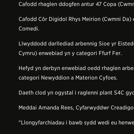
Cafodd rhaglen ddogfen antur 47 Copa (Cwmn
Cafodd Côr Digidol Rhys Meirion (Cwmni Da) 
Comedi.
Llwyddodd darllediad arbennig Sioe yr Eisted
Cymru) enwebiad yn y categori Ffurf Fer.
Hefyd yn derbyn enwebiad oedd rhaglen arben
categori Newyddion a Materion Cyfoes.
Daeth clod yn ogystal i raglenni plant S4C g
Meddai Amanda Rees, Cyfarwyddwr Creadigo
"Llongyfarchiadau i bawb sydd wedi eu henweb