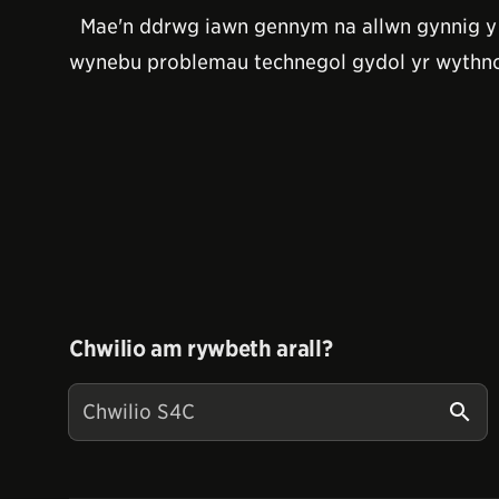
Mae'n ddrwg iawn gennym na allwn gynnig y g
wynebu problemau technegol gydol yr wythnos
Chwilio am rywbeth arall?