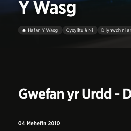
Y Wasg
Hafan Y Wasg
Cysylltu â Ni
Dilynwch ni a
Gwefan yr Urdd - 
04 Mehefin 2010