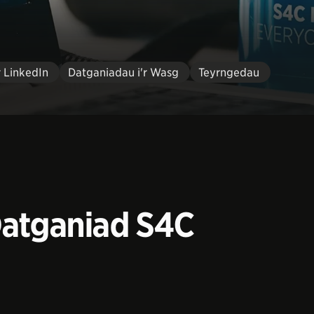
r LinkedIn
Datganiadau i'r Wasg
Teyrngedau
Datganiad S4C