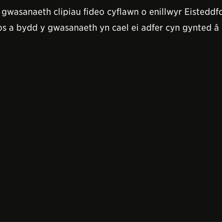
wasanaeth clipiau fideo cyflawn o enillwyr Eisteddf
 a bydd y gwasanaeth yn cael ei adfer cyn gynted â 