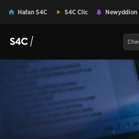
Hafan S4C
S4C Clic
Newyddion