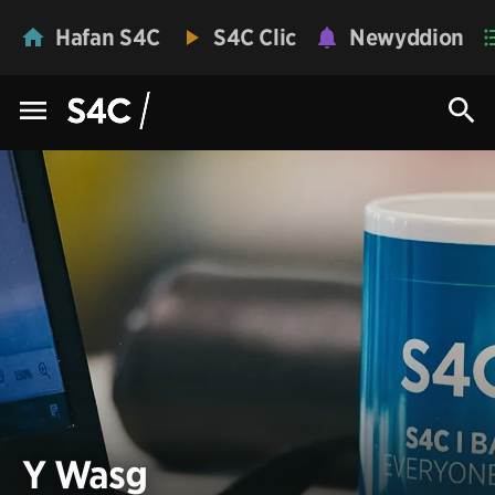
Hafan S4C
S4C Clic
Newyddion
Y Wasg