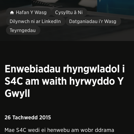
Hafan Y Wasg
Cysylltu â Ni
Dilynwch ni ar LinkedIn
Datganiadau i'r Wasg
Teyrngedau
Enwebiadau rhyngwladol i
S4C am waith hyrwyddo Y
Gwyll
26 Tachwedd 2015
Mae S4C wedi ei henwebu am wobr ddrama