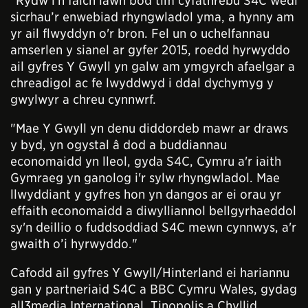
"Rydw i'n falch iawn bod tîm cyfathrebu S4C wedi
sicrhau’r enwebiad rhyngwladol yma, a hynny am
yr ail flwyddyn o'r bron. Fel un o uchelfannau
amserlen y sianel ar gyfer 2015, roedd hyrwyddo
ail gyfres Y Gwyll yn galw am ymgyrch afaelgar a
chreadigol ac fe lwyddwyd i ddal dychymyg y
gwylwyr a chreu cynnwrf.
"Mae Y Gwyll yn denu diddordeb mawr ar draws
y byd, yn ogystal â dod a buddiannau
economaidd yn lleol, gyda S4C, Cymru a'r iaith
Gymraeg yn ganolog i'r sylw rhyngwladol. Mae
llwyddiant y gyfres hon yn dangos ar ei orau yr
effaith economaidd a diwylliannol bellgyrhaeddol
sy'n deillio o fuddsoddiad S4C mewn cynnwys, a'r
gwaith o’i hyrwyddo."
Cafodd ail gyfres Y Gwyll/Hinterland ei hariannu
gan y partneriaid S4C a BBC Cymru Wales, gydag
all3media International, Tinopolis a Chyllid