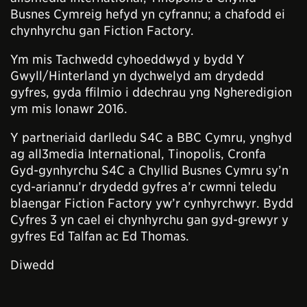
Busnes Cymreig hefyd yn cyfrannu; a chafodd ei
chynhyrchu gan Fiction Factory.
Ym mis Tachwedd cyhoeddwyd y bydd Y
Gwyll/Hinterland yn dychwelyd am drydedd
gyfres, gyda ffilmio i ddechrau yng Ngheredigion
ym mis Ionawr 2016.
Y partneriaid darlledu S4C a BBC Cymru, ynghyd
ag all3media International, Tinopolis, Cronfa
Gyd-gynhyrchu S4C a Chyllid Busnes Cymru sy’n
cyd-ariannu’r drydedd gyfres a’r cwmni teledu
blaengar Fiction Factory yw’r cynhyrchwyr. Bydd
Cyfres 3 yn cael ei chynhyrchu gan gyd-grewyr y
gyfres Ed Talfan ac Ed Thomas.
Diwedd