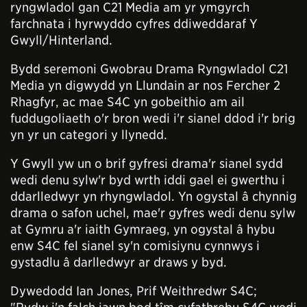
ryngwladol gan C21 Media am yr ymgyrch
farchnata i hyrwyddo cyfres ddiweddaraf Y
Gwyll/Hinterland.
Bydd seremoni Gwobrau Drama Ryngwladol C21
Media yn digwydd yn Llundain ar nos Fercher 2
Rhagfyr, ac mae S4C yn gobeithio am ail
fuddugoliaeth o'r bron wedi i'r sianel ddod i'r brig
yn yr un categori y llynedd.
Y Gwyll yw un o brif gyfresi drama'r sianel sydd
wedi denu sylw'r byd wrth iddi gael ei gwerthu i
ddarlledwyr yn rhyngwladol. Yn ogystal â chynnig
drama o safon uchel, mae'r gyfres wedi denu sylw
at Gymru a'r iaith Gymraeg, yn ogystal â hybu
enw S4C fel sianel sy'n comisiynu cynnwys i
gystadlu â darlledwyr ar draws y byd.
Dywedodd Ian Jones, Prif Weithredwr S4C;