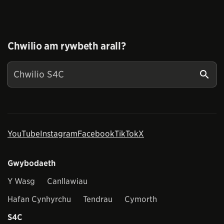
Chwilio am rywbeth arall?
YouTube
Instagram
Facebook
TikTok
X
Gwybodaeth
Y Wasg
Canllawiau
Hafan Cynhyrchu
Tendrau
Cymorth
S4C