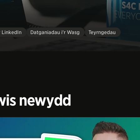
r LinkedIn
Datganiadau i'r Wasg
Teyrngedau
cwis newydd