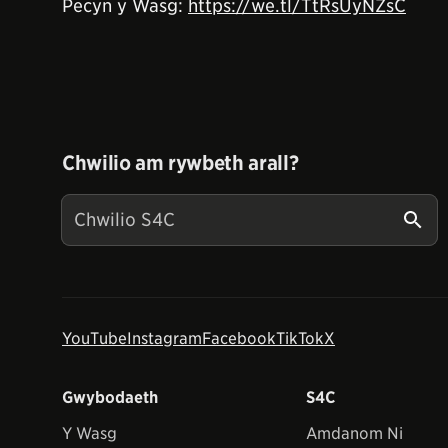
Pecyn y Wasg:
https://we.tl/TtRsUyNZsC
Chwilio am rywbeth arall?
YouTube
Instagram
Facebook
TikTok
X
Gwybodaeth
S4C
Y Wasg
Amdanom Ni