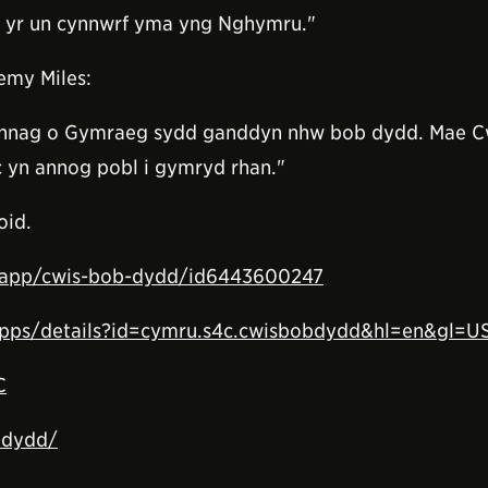
u yr un cynnwrf yma yng Nghymru."
emy Miles:
bynnag o Gymraeg sydd ganddyn nhw bob dydd. Mae C
 yn annog pobl i gymryd rhan."
oid.
b/app/cwis-bob-dydd/id6443600247
/apps/details?id=cymru.s4c.cwisbobdydd&hl=en&gl=U
C
-dydd/