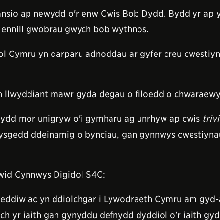
nsio ap newydd o'r enw Cwis Bob Dydd. Bydd yr ap 
i ennill gwobrau gwych bob wythnos.
l Cymru yn darparu adnoddau ar gyfer creu cwestiyna
yn llwyddiant mawr gyda degau o filoedd o chwaraewyr
Dydd mor unigryw o'i gymharu ag unrhyw ap cwis
triv
ysgedd ddeinamig o bynciau, gan gynnwys cwestiynau
wid Cynnwys Digidol S4C:
heddiw ac yn ddiolchgar i Lywodraeth Cymru am gyd-a
h yr iaith gan gynyddu defnydd dyddiol o'r iaith gyd