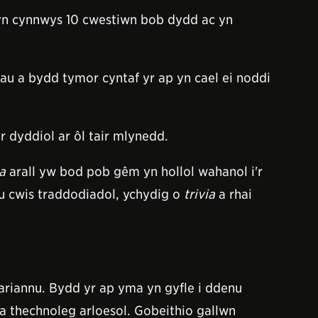
yn cynnwys 10 cwestiwn bob dydd ac yn
u a bydd tymor cyntaf yr ap yn cael ei noddi
 dyddiol ar ôl tair mlynedd.
ia
arall yw bod pob gêm yn hollol wahanol i'r
 cwis traddodiadol, ychydig o
trivia
a rhai
riannu. Bydd yr ap yma yn gyfle i ddenu
a thechnoleg arloesol. Gobeithio gallwn