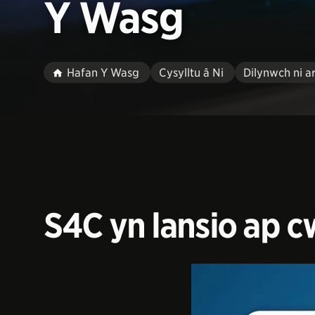
Y Wasg
Hafan Y Wasg
Cysylltu â Ni
Dilynwch ni a
S4C yn lansio ap 