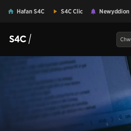
Hafan S4C
S4C Clic
Newyddion