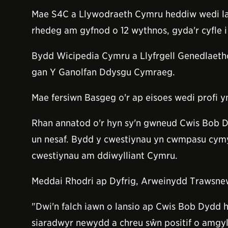
Mae S4C a Llywodraeth Cymru heddiw wedi la
rhedeg am gyfnod o 12 wythnos, gyda'r cyfle 
Bydd Wicipedia Cymru a Llyfrgell Genedlaetho
gan Y Ganolfan Ddysgu Cymraeg.
Mae fersiwn Basgeg o'r ap eisoes wedi profi 
Rhan annatod o'r hyn sy'n gwneud Cwis Bob 
un nesaf. Bydd y cwestiynau yn cwmpasu cym
cwestiynau am ddiwylliant Cymru.
Meddai Rhodri ap Dyfrig, Arweinydd Trawsne
"Dwi'n falch iawn o lansio ap Cwis Bob Dydd 
siaradwyr newydd a chreu sŵn positif o amgylc