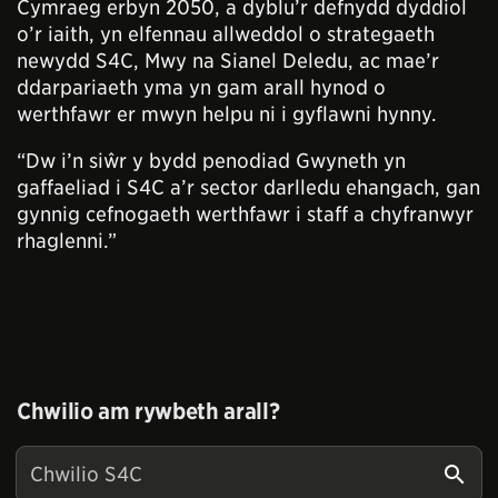
Cymraeg erbyn 2050, a dyblu’r defnydd dyddiol
o’r iaith, yn elfennau allweddol o strategaeth
newydd S4C, Mwy na Sianel Deledu, ac mae’r
ddarpariaeth yma yn gam arall hynod o
werthfawr er mwyn helpu ni i gyflawni hynny.
“Dw i’n siŵr y bydd penodiad Gwyneth yn
gaffaeliad i S4C a’r sector darlledu ehangach, gan
gynnig cefnogaeth werthfawr i staff a chyfranwyr
rhaglenni.”
Chwilio am rywbeth arall?