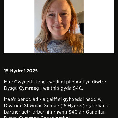
15 Hydref 2025
Mae Gwyneth Jones wedi ei phenodi yn diwtor
Dysgu Cymraeg i weithio gyda S4C.
Mae’r penodiad - a gaiff ei gyhoeddi heddiw,
Diwrnod Shwmae Sumae (15 Hydref) - yn rhan o
bartneriaeth arbennig rhwng S4C a’r Ganolfan