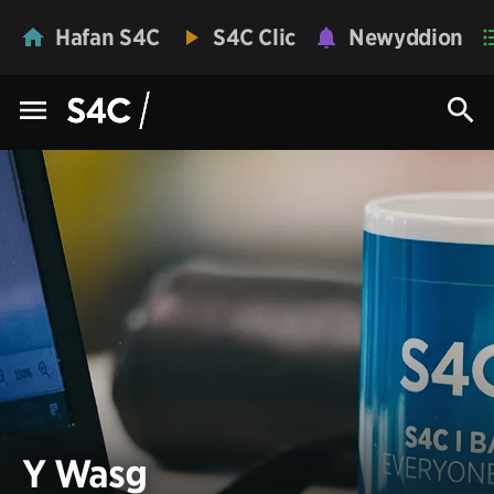
Hafan S4C
S4C Clic
Newyddion
Y Wasg