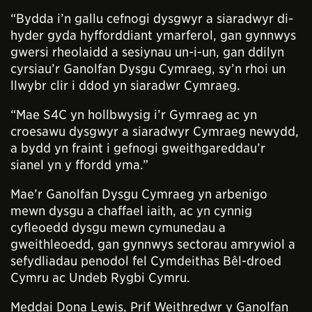
“Bydda i’n gallu cefnogi dysgwyr a siaradwyr di-
hyder gyda hyfforddiant ymarferol, gan gynnwys
gwersi rheolaidd a sesiynau un-i-un, gan ddilyn
cyrsiau’r Ganolfan Dysgu Cymraeg, sy’n rhoi un
llwybr clir i ddod yn siaradwr Cymraeg.
“Mae S4C yn hollbwysig i’r Gymraeg ac yn
croesawu dysgwyr a siaradwyr Cymraeg newydd,
a bydd yn fraint i gefnogi gweithgareddau’r
sianel yn y ffordd yma.”
Mae’r Ganolfan Dysgu Cymraeg yn arbenigo
mewn dysgu a chaffael iaith, ac yn cynnig
cyfleoedd dysgu mewn cymunedau a
gweithleoedd, gan gynnwys sectorau amrywiol a
sefydliadau penodol fel Cymdeithas Bêl-droed
Cymru ac Undeb Rygbi Cymru.
Meddai Dona Lewis, Prif Weithredwr y Ganolfan