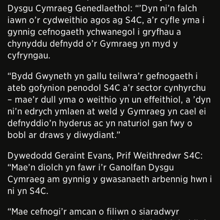
Dysgu Cymraeg Genedlaethol: “’Dyn ni’n falch
iawn o’r cydweithio agos ag S4C, a’r cyfle yma i
gynnig cefnogaeth ychwanegol i gryfhau a
chynyddu defnydd o’r Gymraeg yn myd y
cyfryngau.
“Bydd Gwyneth yn gallu teilwra’r gefnogaeth i
ateb gofynion penodol S4C a’r sector cynhyrchu
– mae’r dull yma o weithio yn un effeithiol, a ’dyn
ni’n edrych ymlaen at weld y Gymraeg yn cael ei
defnyddio’n hyderus ac yn naturiol gan fwy o
bobl ar draws y diwydiant.”
Dywedodd Geraint Evans, Prif Weithredwr S4C:
“Mae’n diolch yn fawr i’r Ganolfan Dysgu
Cymraeg am gynnig y gwasanaeth arbennig hwn i
ni yn S4C.
“Mae cefnogi’r amcan o filiwn o siaradwyr