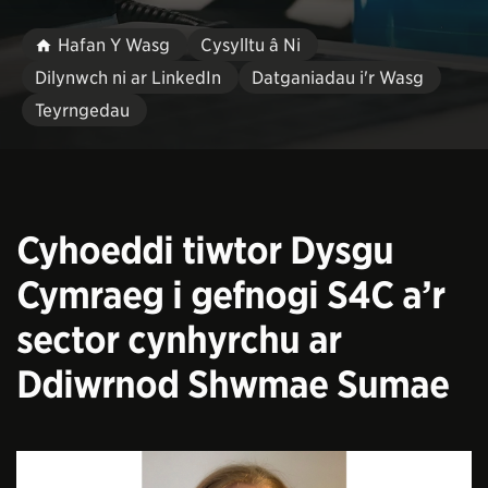
Hafan Y Wasg
Cysylltu â Ni
Dilynwch ni ar LinkedIn
Datganiadau i'r Wasg
Teyrngedau
Cyhoeddi tiwtor Dysgu
Cymraeg i gefnogi S4C a’r
sector cynhyrchu ar
Ddiwrnod Shwmae Sumae