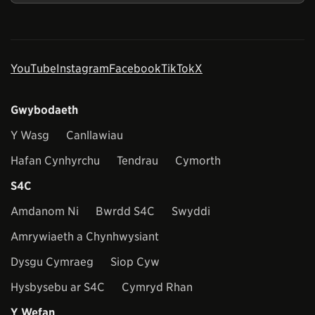
YouTube
Instagram
Facebook
TikTok
X
Gwybodaeth
Y Wasg
Canllawiau
Hafan Cynhyrchu
Tendrau
Cymorth
S4C
Amdanom Ni
Bwrdd S4C
Swyddi
Amrywiaeth a Chynhwysiant
Dysgu Cymraeg
Siop Cyw
Hysbysebu ar S4C
Cymryd Rhan
Y Wefan