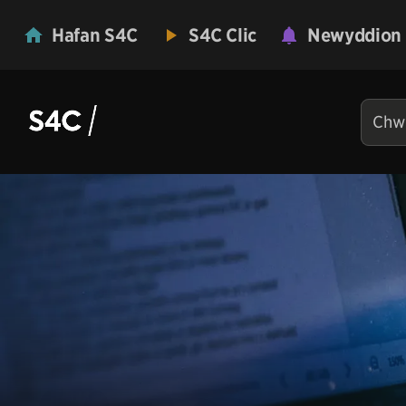
Hafan S4C
S4C Clic
Newyddion