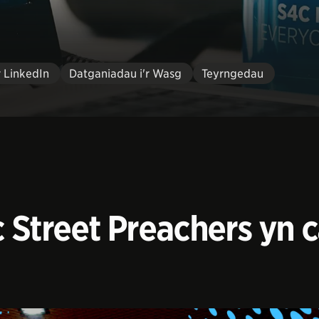
r LinkedIn
Datganiadau i'r Wasg
Teyrngedau
ic Street Preachers y