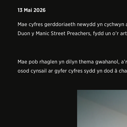
13 Mai 2026
Mae cyfres gerddoriaeth newydd yn cychwyn ar
Duon y Manic Street Preachers, fydd un o’r ar
Mae pob rhaglen yn dilyn thema gwahanol, a’
osod cynsail ar gyfer cyfres sydd yn dod â ch