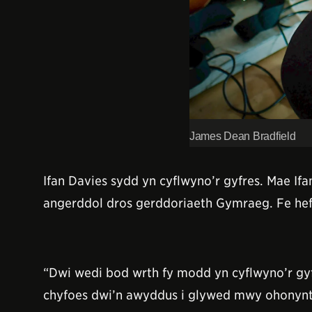
James Dean Bradfield
Ifan Davies sydd yn cyflwyno’r gyfres. Mae I
angerddol dros gerddoriaeth Gymraeg. Fe hef
“Dwi wedi bod wrth fy modd yn cyflwyno’r gyf
chyfoes dwi’n awyddus i glywed mwy ohonynt,