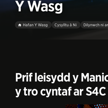
Y Wasg
Hafan Y Wasg
Cysylltu â Ni
Dilynwch ni a
Prif leisydd y Man
y tro cyntaf ar S4C