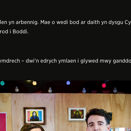
len yn arbennig. Mae o wedi bod ar daith yn dysgu Cy
rod i Boddi.
di-ymdrech – dwi’n edrych ymlaen i glywed mwy gandd