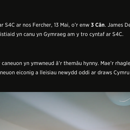
 S4C ar nos Fercher, 13 Mai, o’r enw
3 Cân
. James De
tistiaid yn canu yn Gymraeg am y tro cyntaf ar S4C.
r caneuon yn ymwneud â’r themâu hynny. Mae’r rhagle
aneuon eiconig a lleisiau newydd oddi ar draws Cymru