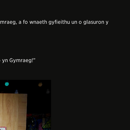
mraeg, a fo wnaeth gyfieithu un o glasuron y
o yn Gymraeg!”