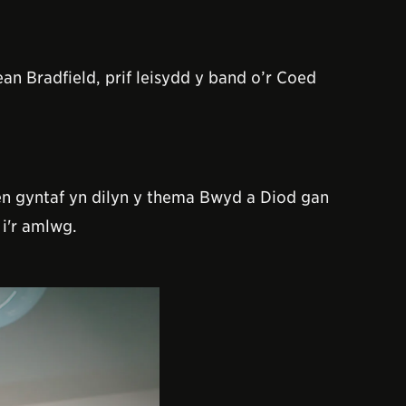
an Bradfield, prif leisydd y band o’r Coed
n gyntaf yn dilyn y thema Bwyd a Diod gan
 i'r amlwg.