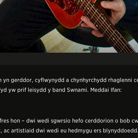
fan yn gerddor, cyflwynydd a chynhyrchydd rhaglenni 
yd yw prif leisydd y band Swnami. Meddai Ifan:
res hon – dwi wedi sgwrsio hefo cerddorion o bob cw
 ac artistiaid dwi wedi eu hedmygu ers blynyddoedd