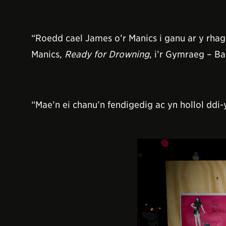
“Roedd cael James o’r Manics i ganu ar y rhag
Manics,
Ready for Drowning
, i’r Gymraeg – Ba
“Mae’n ei chanu’n fendigedig ac yn hollol d