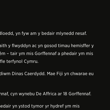
loedd, yn fyw am y bedair mlynedd nesaf.
ith y flwyddyn ac yn gosod timau hemisffer y
m – tair ym mis Gorffennaf a phedair ym mis
le terfynol Cymru.
adiwm Dinas Caerdydd. Mae Fiji yn chwarae eu
naf, cyn wynebu De Affrica ar 18 Gorffennaf.
edair yn ystod tymor yr hydref ym mis