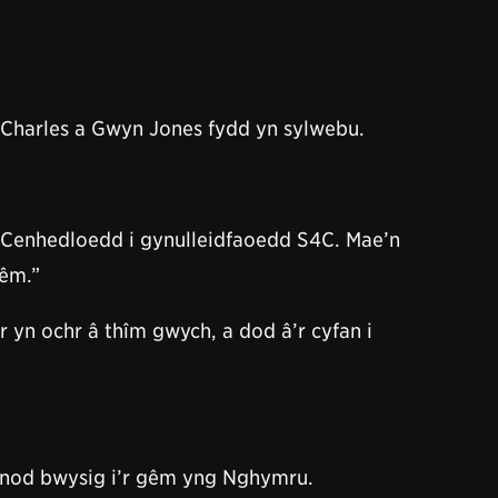
 Charles a Gwyn Jones fydd yn sylwebu.
 Cenhedloedd i gynulleidfaoedd S4C. Mae’n
gêm.”
r yn ochr â thîm gwych, a dod â’r cyfan i
nod bwysig i’r gêm yng Nghymru.