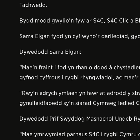
Tachwedd.
Bydd modd gwylio’n fyw ar S4C, S4C Clic a BB
Sarra Elgan fydd yn cyflwyno’r darllediad, g
Dywedodd Sarra Elgan:
“Mae’n fraint i fod yn rhan o ddod â chysta
gyfnod cyffrous i rygbi rhyngwladol, ac mae’
“Rwy’n edrych ymlaen yn fawr at adrodd y strae
gynulleidfaoedd sy’n siarad Cymraeg ledled 
Dywedodd Prif Swyddog Masnachol Undeb Ry
“Mae ymrwymiad parhaus S4C i rygbi Cymru 