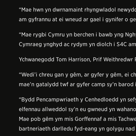
“Mae hwn yn dwrnamaint rhyngwladol newydd 
am gyfrannu at ei wneud ar gael i gynifer o 
“Mae rygbi Cymru yn berchen i bawb yng Ngh
Cymraeg ynghyd ac rydym yn diolch i S4C am 
Ychwanegodd Tom Harrison, Prif Weithredwr 
“Wedi’i chreu gan y gêm, ar gyfer y gêm, ei
mae’n gatalydd twf ar gyfer camp sy’n barod 
“Bydd Pencampwriaeth y Cenhedloedd yn sefyl
elfennau allweddol sy’n eu gwneud yn wahanol:
Mae pob gêm ym mis Gorffennaf a mis Tachwed
bartneriaeth darlledu fyd-eang yn golygu nad o