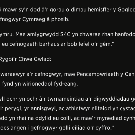
mawr sy’n dod â’r gorau o dimau hemisffer y Gogled
gefnogwyr Cymraeg â phosib.
ymru. Mae amlygrwydd S4C yn chwarae rhan hanfodol
eu cefnogaeth barhaus ar bob lefel o’r gêm.”
Rygbi’r Chwe Gwlad:
 chwaraewyr a’r cefnogwyr, mae Pencampwriaeth y Ce
i fynd yn wirioneddol fyd-eang.
l ochr yn ochr â’r twrnameintiau a’r digwyddiadau g
 perygl, yr annisgwyl, ac athletwyr elitaidd yn cysta
d yn rhai na ddylid eu colli, ac mae’r mynediad cy
es angen i gefnogwyr golli eiliad o’r cyffro.”