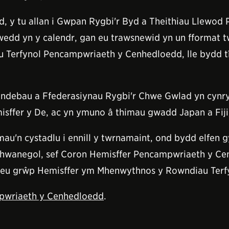
 y tu allan i Gwpan Rygbi'r Byd a Theithiau Llewod P
hwedd yn y calendr, gan eu trawsnewid yn un fformat t
 Terfynol Pencampwriaeth y Cenhedloedd, lle bydd 
ebau a Ffederasiynau Rygbi'r Chwe Gwlad yn cynryc
sffer y De, ac yn ymuno â thimau gwadd Japan a Fiji,
'n cystadlu i ennill y twrnamaint, ond bydd elfen g
wanegol, sef Coron Hemisffer Pencampwriaeth y Cenhe
yn eu grŵp Hemisffer ym Mhenwythnos y Rowndiau Terf
wriaeth y Cenhedloedd
.