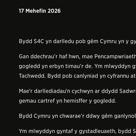
17 Mehefin 2026
Bydd S4C yn darlledu pob gêm Cymru yn y gy
Gan ddechrau’r haf hwn, mae Pencampwriaeth 
gogledd yn erbyn timau’r de. Ym mlwyddyn gy
Tachwedd. Bydd pob canlyniad yn cyfrannu at 
Mae'r darllediadau'n cychwyn ar ddydd Sadwr
gemau cartref yn hemisffer y gogledd.
Bydd Cymru yn chwarae’r ddwy gêm ganlynol yn 
Ym mlwyddyn gyntaf y gystadleuaeth, bydd S4