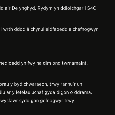
d a’r De ynghyd. Rydym yn ddiolchgar i S4C
 wrth ddod â chynulleidfaoedd a chefnogwyr
nhedloedd yn fwy na dim ond twrnamaint,
orau y byd chwaraeon, trwy rannu’r un
dlu ar y lefelau uchaf gyda digon o ddrama.
nhwysfawr sydd gan gefnogwyr trwy