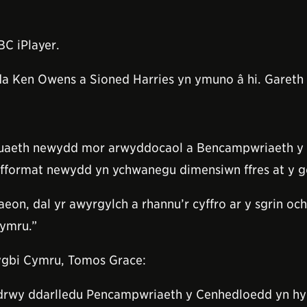
C iPlayer.
yda Ken Owens a Sioned Harries yn ymuno â hi. Gareth
dleuaeth newydd mor arwyddocaol a Bencampwriaeth y
r fformat newydd yn ychwanegu dimensiwn ffres at y 
on, dal yr awyrgylch a rhannu’r cyffro ar y sgrin och
Cymru.”
gbi Cymru, Tomos Grace:
drwy ddarlledu Pencampwriaeth y Cenhedloedd yn hy