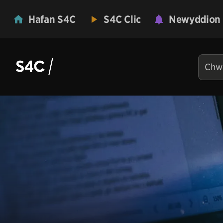
Hafan S4C
S4C Clic
Newyddion