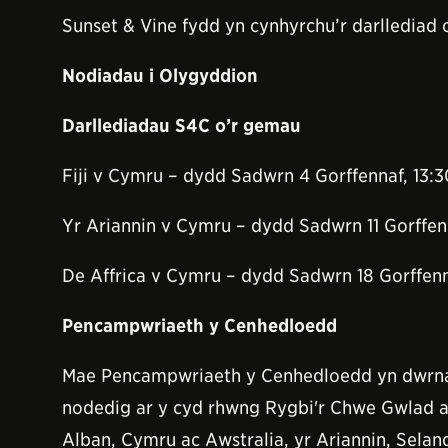
Sunset & Vine fydd yn cynhyrchu’r darlledia
Nodiadau i Olygyddion
Darllediadau S4C o’r gemau
Fiji v Cymru – dydd Sadwrn 4 Gorffennaf, 13:3
Yr Ariannin v Cymru – dydd Sadwrn 11 Gorffen
De Affrica v Cymru – dydd Sadwrn 18 Gorffenn
Pencampwriaeth y Cenhedloedd
Mae Pencampwriaeth y Cenhedloedd yn dwrnama
nodedig ar y cyd rhwng Rygbi'r Chwe Gwlad a 
Alban, Cymru ac Awstralia, yr Ariannin, Selan