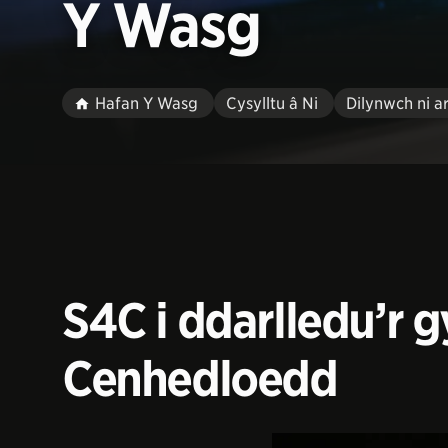
Y Wasg
Hafan Y Wasg
Cysylltu â Ni
Dilynwch ni a
S4C i ddarlledu’r
Cenhedloedd