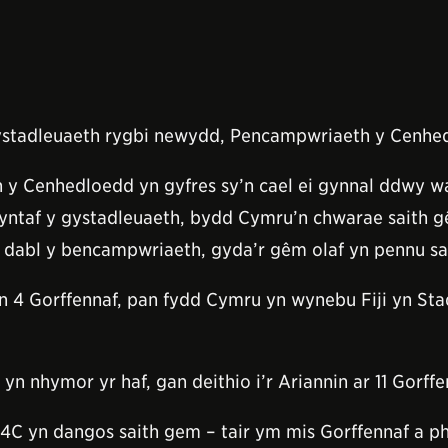
stadleuaeth rygbi newydd, Pencampwriaeth y Cenhed
y Cenhedloedd yn gyfres sy’n cael ei gynnal ddwy wa
ntaf y gystadleuaeth, bydd Cymru’n chwarae saith gê
dabl y bencampwriaeth, gyda’r gêm olaf yn pennu saf
n 4 Gorffennaf, pan fydd Cymru yn wynebu Fiji yn St
nhymor yr haf, gan deithio i’r Ariannin ar 11 Gorffen
C yn dangos saith gem – tair ym mis Gorffennaf a ph