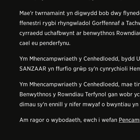
Mae'r twrnamaint yn digwydd bob dwy flynedd,
ffenestri rygbi rhyngwladol Gorffennaf a Tac
cyrraedd uchafbwynt ar benwythnos Rowndiau
cael eu penderfynu.
Ym Mhencampwriaeth y Cenhedloedd, bydd Und
SANZAAR yn ffurfio grŵp sy'n cynrychioli Hemi
Ym Mhencampwriaeth y Cenhedloedd, mae timau
Benwythnos y Rowndiau Terfynol gan wobr ych
dimau sy'n ennill y nifer mwyaf o bwyntiau 
Am ragor o wybodaeth, ewch i wefan
Pencamp