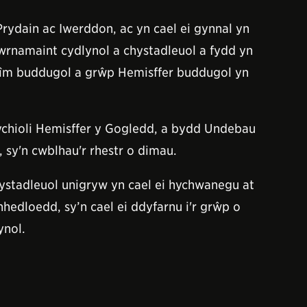
rydain ac Iwerddon, ac yn cael ei gynnal yn
wrnamaint cydlynol a chystadleuol a fydd yn
tîm buddugol a grŵp Hemisffer buddugol yn
hioli Hemisffer y Gogledd, a bydd Undebau
 sy'n cwblhau'r rhestr o dimau.
ystadleuol unigryw yn cael ei hychwanegu at
dloedd, sy’n cael ei ddyfarnu i'r grŵp o
ynol.