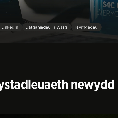
r LinkedIn
Datganiadau i'r Wasg
Teyrngedau
 gystadleuaeth newyd