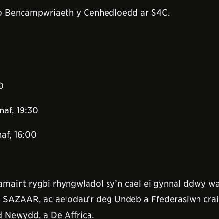
d o Bencampwriaeth y Cenhedloedd ar S4C.
0
naf, 19:30
af, 16:00
int rygbi rhyngwladol sy’n cael ei gynnal ddwy wait
SAZAAR, ac aelodau’r deg Undeb a Ffederasiwn craidd:
d Newydd, a De Affrica.