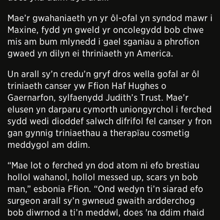
Mae’r gwahaniaeth yn yr ôl-ofal yn syndod mawr i
Maxine, fydd yn gweld yr oncolegydd bob chwe
mis am bum mlynedd i gael sganiau a phrofion
gwaed yn dilyn ei thriniaeth yn America.
Un arall sy’n credu’n gryf dros wella gofal ar ôl
triniaeth canser yw Ffion Haf Hughes o
Gaernarfon, sylfaenydd Judith’s Trust. Mae’r
elusen yn darparu cymorth uniongyrchol i ferched
sydd wedi dioddef salwch difrifol fel canser y fron
gan gynnig triniaethau a therapïau cosmetig
meddygol am ddim.
“Mae lot o ferched yn dod atom ni efo brestiau
hollol wahanol, hollol messed up, scars yn bob
man,” esbonia Ffion. “Ond wedyn ti’n siarad efo
surgeon arall sy’n gwneud gwaith ardderchog
bob diwrnod a ti’n meddwl, does 'na ddim rhaid