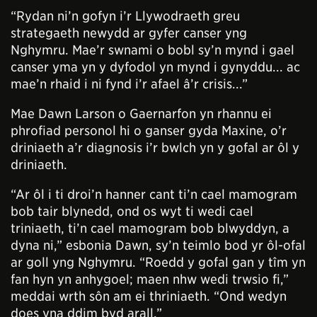
“Rydan ni’n gofyn i’r Llywodraeth greu
strategaeth newydd ar gyfer canser yng
Nghymru. Mae’r swnami o bobl sy’n mynd i gael
canser yma yn y dyfodol yn mynd i gynyddu... ac
mae’n rhaid i ni fynd i’r afael â’r crisis...”
Mae Dawn Larson o Gaernarfon yn rhannu ei
phrofiad personol hi o ganser gyda Maxine, o’r
driniaeth a’r diagnosis i’r bwlch yn y gofal ar ôl y
driniaeth.
“Ar ôl i ti droi’n hanner cant ti’n cael mamogram
bob tair blynedd, ond os wyt ti wedi cael
triniaeth, ti’n cael mamogram bob blwyddyn, a
dyna ni,” esbonia Dawn, sy’n teimlo bod yr ôl-ofal
ar goll yng Nghymru. “Roedd y gofal gan y tîm yn
fan hyn yn anhygoel; maen nhw wedi trwsio fi,”
meddai wrth sôn am ei thriniaeth. “Ond wedyn
does yna ddim byd arall.”