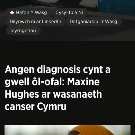
Hafan Y Wasg
Cysylltu â Ni
Dilynwch ni ar LinkedIn
Datganiadau i'r Wasg
Teyrngedau
Angen diagnosis cynt a
gwell ôl-ofal: Maxine
Hughes ar wasanaeth
canser Cymru