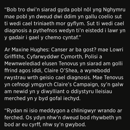
“Bob tro dwi’n siarad gyda pobl nôl yng Nghymru
mae pobl yn dweud dwi ddim yn gallu coelio sut
ti wedi cael triniaeth mor gyflym. Sut ti wedi cael
diagnosis a pythefnos wedyn ti’n eistedd i lawr yn
y gadair i gael y chemo cyntaf.”
Ar Maxine Hughes: Canser ar ba gost? mae Lowri
Griffiths, Cyfarwyddwr Cymorth, Polisi a
Mewnwelediad elusen Tenovus yn siarad am golli
ffrind agos iddi, Claire O’Shea, a wynebodd
rwystrau wrth geisio cael diagnosis. Mae Tenovus
yn cefnogi ymgyrch Claire’s Campaign, sy’n galw
am newid yn y diwylliant o ddiystyru lleisiau
merched yn y byd gofal iechyd.
“Rydan ni isio meddygon a chlinigwyr wrando ar
ferched. Os ydyn nhw’n dweud bod rhywbeth yn
bod ar eu cyrff, nhw sy’n gwybod.