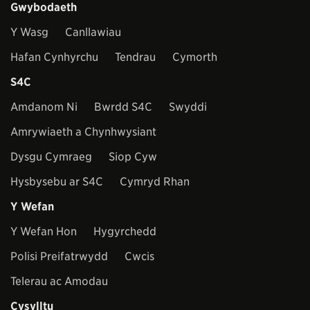
Gwybodaeth
Y Wasg
Canllawiau
Hafan Cynhyrchu
Tendrau
Cymorth
S4C
Amdanom Ni
Bwrdd S4C
Swyddi
Amrywiaeth a Chynhwysiant
Dysgu Cymraeg
Siop Cyw
Hysbysebu ar S4C
Cymryd Rhan
Y Wefan
Y Wefan Hon
Hygyrchedd
Polisi Preifatrwydd
Cwcis
Telerau ac Amodau
Cysylltu