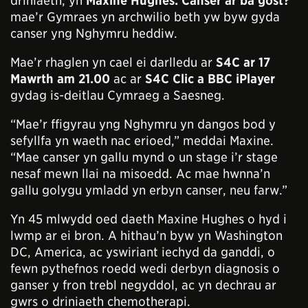
driniaeth, yn
Maxine Hughes: Canser ar ba gost?
mae’r Gymraes yn archwilio beth yw byw gyda
canser yng Nghymru heddiw.
Mae’r rhaglen yn cael ei darlledu ar
S4C ar 17
Mawrth am 21.00
ac ar
S4C Clic a BBC iPlayer
gydag is-deitlau Cymraeg a Saesneg.
“Mae’r ffigyrau yng Nghymru yn dangos bod y
sefyllfa yn waeth nac erioed,” meddai Maxine.
“Mae canser yn gallu mynd o un stage i’r stage
nesaf mewn llai na misoedd. Ac mae hwnna’n
gallu golygu ymladd yn erbyn canser, neu farw.”
Yn 45 mlwydd oed daeth Maxine Hughes o hyd i
lwmp ar ei bron. A hithau’n byw yn Washington
DC, America, ac yswiriant iechyd da ganddi, o
fewn pythefnos roedd wedi derbyn diagnosis o
ganser y fron trebl negyddol, ac yn dechrau ar
gwrs o driniaeth chemotherapi.