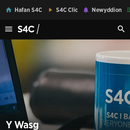
Hafan S4C
S4C Clic
Newyddion
Y Wasg