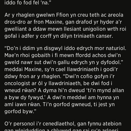
iddo fo fod fel 'na.”
Ar y rhaglen gwelwn Ffion yn creu teth ac areola
dros-dro ar fron Maxine, gan drafod yr hyder a’r
gwelliant a ddaw mewn llesiant unigolion wrth roi
gofal i adfer y corff yn dilyn triniaeth canser.
“Do’n i ddim yn disgwyl iddo edrych mor naturiol.
Mae’n rhoi gobaith i fi mewn ffordd achos dwi’n
gweld nawr sut dwi’n gallu edrych yn y dyfodol.”
meddai Maxine, sy’n cael llawdriniaeth i godi’r
ddwy fron ar y rhaglen. “Dwi’n cofio gofyn i’r
oncologist ar ôl y llawdriniaeth, be dwi fod i
wneud rŵan? A dyma hi’n dweud ‘ti’n mynd allan
a byw dy fywyd.’ A dwi’n meddwl am hynna yn
aml iawn rŵan. Ti’n gorfod gwneud, ti jest yn
gorfod byw.”
O’r personol i’r cenedlaethol, gan fynnu atebion
gan wleidyddion a chlywed gan rai sy’n arloesi