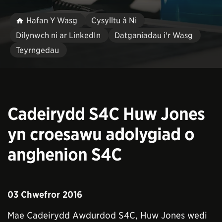
Hafan Y Wasg
Cysylltu â Ni
Dilynwch ni ar LinkedIn
Datganiadau i'r Wasg
Teyrngedau
Cadeirydd S4C Huw Jones
yn croesawu adolygiad o
anghenion S4C
03 Chwefror 2016
Mae Cadeirydd Awdurdod S4C, Huw Jones wedi