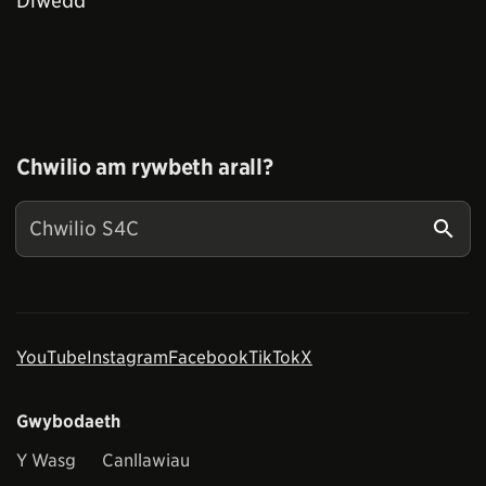
Diwedd
Chwilio am rywbeth arall?
YouTube
Instagram
Facebook
TikTok
X
Gwybodaeth
Y Wasg
Canllawiau