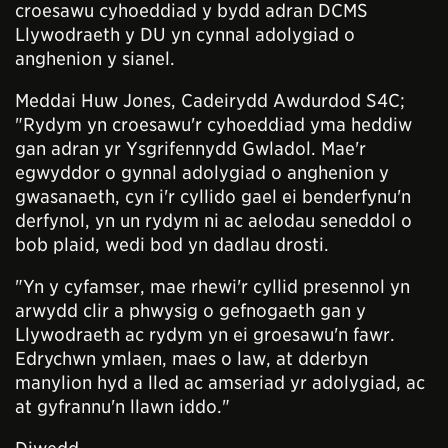
croesawu cyhoeddiad y bydd adran DCMS
Llywodraeth y DU yn cynnal adolygiad o
anghenion y sianel.
Meddai Huw Jones, Cadeirydd Awdurdod S4C;
"Rydym yn croesawu'r cyhoeddiad yma heddiw
gan adran yr Ysgrifennydd Gwladol. Mae'r
egwyddor o gynnal adolygiad o anghenion y
gwasanaeth, cyn i'r cyllido gael ei benderfynu'n
derfynol, yn un rydym ni ac aelodau seneddol o
bob plaid, wedi bod yn dadlau drosti.
"Yn y cyfamser, mae rhewi'r cyllid presennol yn
arwydd clir a phwysig o gefnogaeth gan y
Llywodraeth ac rydym yn ei groesawu'n fawr.
Edrychwn ymlaen, maes o law, at dderbyn
manylion hyd a lled ac amseriad yr adolygiad, ac
at gyfrannu'n llawn iddo."