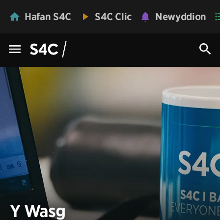
Hafan S4C
S4C Clic
Newyddion
Y Wasg