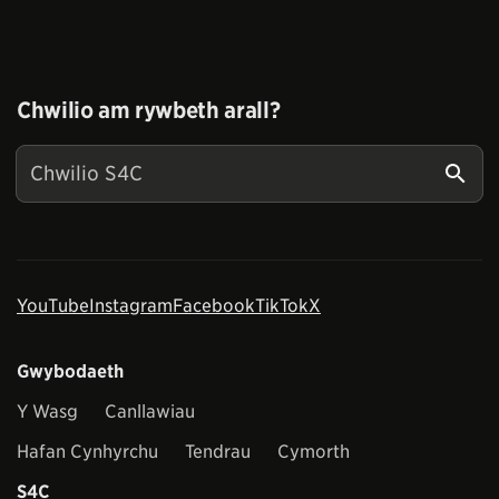
Chwilio am rywbeth arall?
YouTube
Instagram
Facebook
TikTok
X
Gwybodaeth
Y Wasg
Canllawiau
Hafan Cynhyrchu
Tendrau
Cymorth
S4C