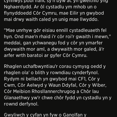
cynnwys pobl ifanc sy'n byw ac yn gweithio yng
Nghaerdydd. Ar ôl cystadlu ym mhob un o
flynyddoedd Côr Cymru, mae Eilir yn gwybod
mai drwy waith caled yn unig mae llwyddo.
"Mae unrhyw gôr eisiau ennill cystadleuaeth fel
hyn. Ond mae'n rhaid i'r côr roi'r gwaith i mewn,"
meddai, gan ychwanegu fod y côr yn ymarfer
dwywaith mor aml, a dwywaith mor galed, â'r
arfer wrth baratoi ar gyfer Côr Cymru.
Rhaglen uchafbwyntiau'r corau cymysg oedd y
rhaglen ola' o blith y rowndiau cynderfynol.
Rydym ni bellach yn gwybod mai CF1, Côr y
Cwm, Côr Aelwyd y Waun Ddyfal, Côr y Wiber,
Côr Meibion Rhosllannerchrugog a Chôr Iau
Glanaethwy yw'r chwe chôr fydd yn cystadlu yn y
rownd derfynol.
Gwyliwch y cyfan yn fyw o Ganolfan y