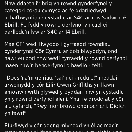
Nhw ddaeth i'r brig yn rownd gynderfynol y
categori corau cymysg ac fe ddarlledwyd
uchafbwyntiau'r cystadlu ar S4C ar nos Sadwrn, 6
Ebrill. Fe fydd y rownd derfynol yn cael ei
darlledu'n fyw ar S4C ar 14 Ebrill.
Mae CF1 wedi llwyddo i gyrraedd rowndiau
cynderfynol Côr Cymru ar bob blwyddyn, ond
nawr eu bod nhw wedi cyrraedd y rownd derfynol
maen nhw'n benderfynol o hawlio'r teitl.
"Does 'na'm geiriau, 'sai'n ei gredu e!" meddai
arweinydd y côr Eilir Owen Griffiths yn llawn
emosiwn wrth glywed y byddan nhw yn cystadlu
yn y rownd derfynol eleni. Yna, fe drodd at y côr
a'u cyfarch, "Rwy mor browd ohonoch chi. Diolch
yn fawr!"
Ffurfiwyd y côr ddeng mlynedd yn ôl ac mae'n