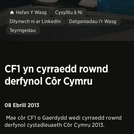
Hafan Y Wasg
Cysylltu â Ni
Dilynwch ni ar LinkedIn
Datganiadau i'r Wasg
Teyrngedau
CF1 yn cyrraedd rownd
derfynol Côr Cymru
08 Ebrill 2013
Mae côr CF1 o Gaerdydd wedi cyrraedd rownd
derfynol cystadleuaeth Côr Cymru 2013.