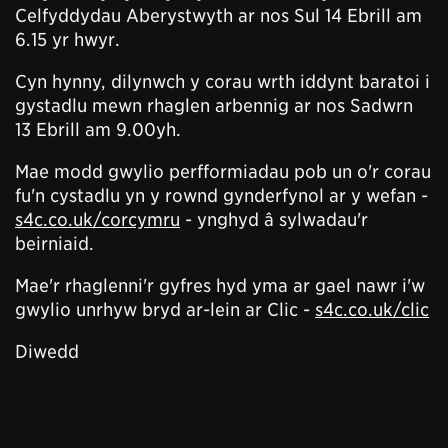
Celfyddydau Aberystwyth ar nos Sul 14 Ebrill am
6.15 yr hwyr.
Cyn hynny, dilynwch y corau wrth iddynt baratoi i
gystadlu mewn rhaglen arbennig ar nos Sadwrn
13 Ebrill am 9.00yh.
Mae modd gwylio perfformiadau pob un o'r corau
fu'n cystadlu yn y rownd gynderfynol ar y wefan -
s4c.co.uk/corcymru
- ynghyd â sylwadau'r
beirniaid.
Mae'r rhaglenni'r gyfres hyd yma ar gael nawr i'w
gwylio unrhyw bryd ar-lein ar Clic -
s4c.co.uk/clic
Diwedd