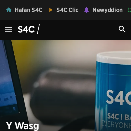
Hafan S4C
S4C Clic
Newyddion
Y Wasg