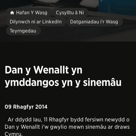
Hafan Y Wasg
Cysylltu â Ni
Dilynwch ni ar LinkedIn
Datganiadau i'r Wasg
Teyrngedau
Dan y Wenallt yn
ymddangos yn y sinemâu
09 Rhagfyr 2014
Ar ddydd Iau, 11 Rhagfyr bydd fersiwn newydd o
Dan y Wenallt i'w gwylio mewn sinemâu ar draws
Cymru.