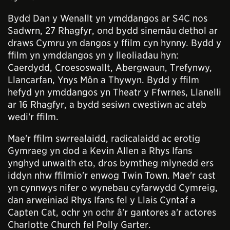
Bydd Dan y Wenallt yn ymddangos ar S4C nos
Sadwrn, 27 Rhagfyr, ond bydd sinemâu dethol ar
draws Cymru yn dangos y ffilm cyn hynny. Bydd y
ffilm yn ymddangos yn y lleoliadau hyn:
Caerdydd, Croesoswallt, Abergwaun, Trefynwy,
Llancarfan, Ynys Môn a Thywyn. Bydd y ffilm
hefyd yn ymddangos yn Theatr y Ffwrnes, Llanelli
ar 16 Rhagfyr, a bydd sesiwn cwestiwn ac ateb
wedi'r ffilm.
Mae'r ffilm swrrealaidd, radicalaidd ac erotig
Gymraeg yn dod a Kevin Allen a Rhys Ifans
ynghyd unwaith eto, dros bymtheg mlynedd ers
iddyn nhw ffilmio'r enwog Twin Town. Mae'r cast
yn cynnwys nifer o wynebau cyfarwydd Cymreig,
dan arweiniad Rhys Ifans fel y Llais Cyntaf a
Capten Cat, ochr yn ochr â'r gantores a'r actores
Charlotte Church fel Polly Garter.