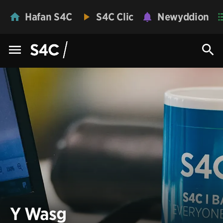
Hafan S4C
S4C Clic
Newyddion
Y Wasg