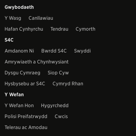
Gwybodaeth
Y Wasg
Canllawiau
Hafan Cynhyrchu
Tendrau
Cymorth
S4C
Amdanom Ni
Bwrdd S4C
Swyddi
Amrywiaeth a Chynhwysiant
Dysgu Cymraeg
Siop Cyw
Hysbysebu ar S4C
Cymryd Rhan
Y Wefan
Y Wefan Hon
Hygyrchedd
Polisi Preifatrwydd
Cwcis
Telerau ac Amodau