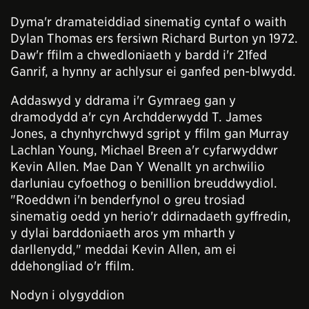
Dyma'r dramateiddiad sinematig cyntaf o waith
Dylan Thomas ers fersiwn Richard Burton yn 1972.
Daw'r ffilm a chwedloniaeth y bardd i'r 21fed
Ganrif, a hynny ar achlysur ei ganfed pen-blwydd.
Addaswyd y ddrama i'r Gymraeg gan y
dramodydd a'r cyn Archdderwydd T. James
Jones, a chynhyrchwyd sgript y ffilm gan Murray
Lachlan Young, Michael Breen a'r cyfarwyddwr
Kevin Allen. Mae Dan Y Wenallt yn archwilio
darluniau cyfoethog o benillion breuddwydiol.
"Roeddwn i'n benderfynol o greu trosiad
sinematig oedd yn herio'r ddirnadaeth gyffredin,
y dylai barddoniaeth aros ym mharth y
darllenydd," meddai Kevin Allen, am ei
ddehongliad o'r ffilm.
Nodyn i olygyddion