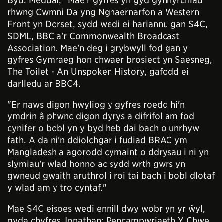
Byd. Meddai, "Mae'r gyfres yn gyd gynhyrchiad
rhwng Cwmni Da yng Nghaernarfon a Western
Front yn Dorset, sydd wedi ei hariannu gan S4C,
SDML, BBC a'r Commonwealth Broadcast
Association. Mae'n deg i grybwyll fod gan y
gyfres Gymraeg hon chwaer brosiect yn Saesneg,
The Toilet - An Unspoken History, gafodd ei
darlledu ar BBC4.
"Er naws digon hwyliog y gyfres roedd hi'n
ymdrin â phwnc digon dyrys a difrifol am fod
cynifer o bobl yn y byd heb dai bach o unrhyw
fath. A da ni'n ddiolchgar i fudiad BRAC ym
Mangladesh a agorodd cymaint o ddrysau i ni yn
slymiau'r wlad honno ac sydd wrth gwrs yn
gwneud gwaith aruthrol i roi tai bach i bobl dlotaf
y wlad am y tro cyntaf."
Mae S4C eisoes wedi ennill dwy wobr yn yr ŵyl,
gyda chyfres Jonathan: Pencampwriaeth Y Chwe