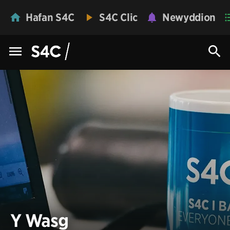
Hafan S4C
S4C Clic
Newyddion
Y Wasg