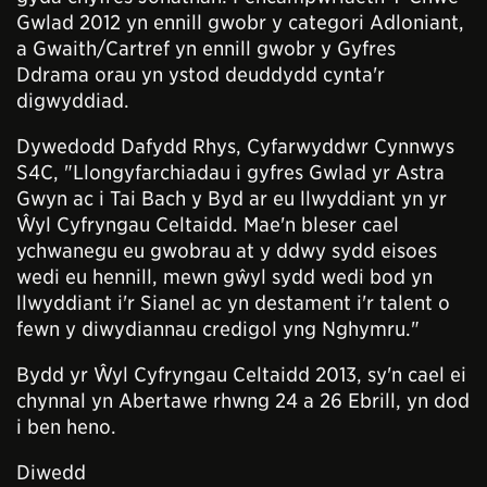
Gwlad 2012 yn ennill gwobr y categori Adloniant,
a Gwaith/Cartref yn ennill gwobr y Gyfres
Ddrama orau yn ystod deuddydd cynta'r
digwyddiad.
Dywedodd Dafydd Rhys, Cyfarwyddwr Cynnwys
S4C, "Llongyfarchiadau i gyfres Gwlad yr Astra
Gwyn ac i Tai Bach y Byd ar eu llwyddiant yn yr
Ŵyl Cyfryngau Celtaidd. Mae'n bleser cael
ychwanegu eu gwobrau at y ddwy sydd eisoes
wedi eu hennill, mewn gŵyl sydd wedi bod yn
llwyddiant i'r Sianel ac yn destament i'r talent o
fewn y diwydiannau credigol yng Nghymru."
Bydd yr Ŵyl Cyfryngau Celtaidd 2013, sy'n cael ei
chynnal yn Abertawe rhwng 24 a 26 Ebrill, yn dod
i ben heno.
Diwedd