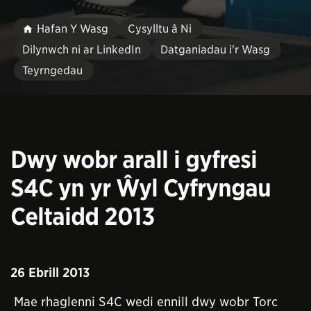
Hafan Y Wasg
Cysylltu â Ni
Dilynwch ni ar LinkedIn
Datganiadau i'r Wasg
Teyrngedau
Dwy wobr arall i gyfresi
S4C yn yr Ŵyl Cyfryngau
Celtaidd 2013
26 Ebrill 2013
Mae rhaglenni S4C wedi ennill dwy wobr Torc