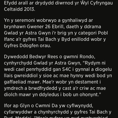
Efydd arall ar drydydd diwrnod yr Ŵyl Cyfryngau
Celtaidd 2013.
Yn y seremoni wobrwyo a gynhaliwyd ar
brynhawn Gwener 26 Ebrill, daeth y ddrama
Gwlad yr Astra Gwyn i'r brig yn y categori Pobl
Ifanc a'r gyfres Tai Bach y Byd enillodd wobr y
Gyfres Ddogfen orau.
Dywedodd Bedwyr Rees o gwmni Rondo,
cynhyrchydd Gwlad yr Astra Gwyn, "Rydym ni
wedi cael penrhyddid gan S4C i gynnal a diogelu
llais gwreiddiol y sioe ac mae hynny wedi bod yn
gaffaeliad mawr. Mae'r wobr yn destament i
ymdrech a brwdfrydedd y cast a'r criw ac mae
diolch mawr yn ddyledus i bob un ohonynt."
Ifor ap Glyn o Cwmni Da yw cyflwynydd,
cyfarwyddwr a chynhyrchydd y gyfres Tai Bach y