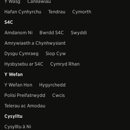
Y Wasg
Canllawiau
Hafan Cynhyrchu
Tendrau
Cymorth
S4C
Amdanom Ni
Bwrdd S4C
Swyddi
Amrywiaeth a Chynhwysiant
Dysgu Cymraeg
Siop Cyw
Hysbysebu ar S4C
Cymryd Rhan
Y Wefan
Y Wefan Hon
Hygyrchedd
Polisi Preifatrwydd
Cwcis
Telerau ac Amodau
Cysylltu
Cysylltu â Ni