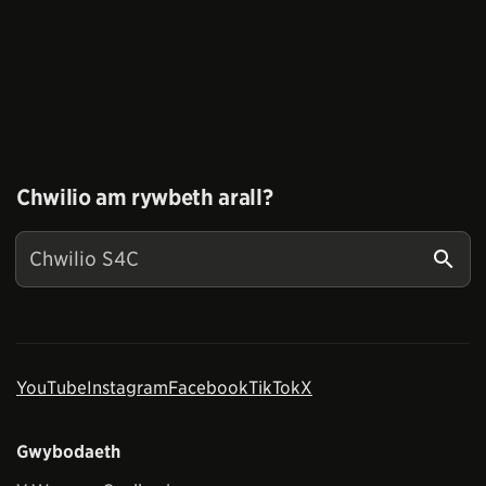
Chwilio am rywbeth arall?
YouTube
Instagram
Facebook
TikTok
X
Gwybodaeth