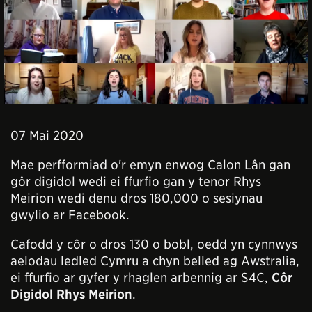
07 Mai 2020
Mae perfformiad o'r emyn enwog Calon Lân gan
gôr digidol wedi ei ffurfio gan y tenor Rhys
Meirion wedi denu dros 180,000 o sesiynau
gwylio ar Facebook.
Cafodd y côr o dros 130 o bobl, oedd yn cynnwys
aelodau ledled Cymru a chyn belled ag Awstralia,
ei ffurfio ar gyfer y rhaglen arbennig ar S4C,
Côr
Digidol Rhys Meirion
.