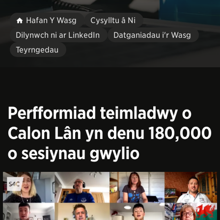
Hafan Y Wasg
Cysylltu â Ni
Dilynwch ni ar LinkedIn
Datganiadau i'r Wasg
Teyrngedau
Perfformiad teimladwy o
Calon Lân yn denu 180,000
o sesiynau gwylio