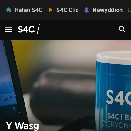
Hafan S4C
S4C Clic
Newyddion
Y Wasg