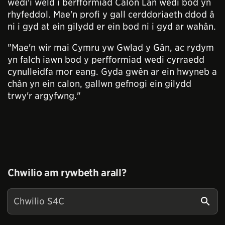
wedi'i weld i berfformiad Calon Lân wedi bod yn
rhyfeddol. Mae'n profi y gall cerddoriaeth ddod â
ni i gyd at ein gilydd er ein bod ni i gyd ar wahân.
"Mae'n wir mai Cymru yw Gwlad y Gân, ac rydym
yn falch iawn bod y perfformiad wedi cyrraedd
cynulleidfa mor eang. Gyda gwên ar ein hwyneb a
chân yn ein calon, gallwn gefnogi ein gilydd
trwy'r argyfwng."
Chwilio am rywbeth arall?