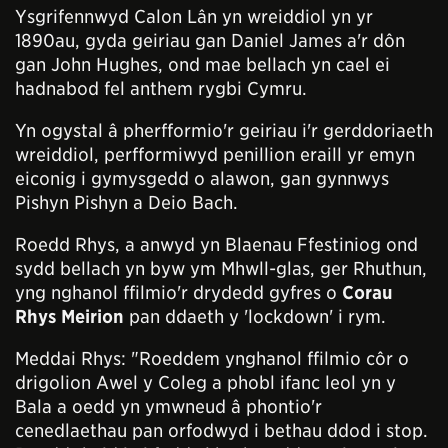
Ysgrifennwyd Calon Lân yn wreiddiol yn yr
1890au, gyda geiriau gan Daniel James a'r dôn
gan John Hughes, ond mae bellach yn cael ei
hadnabod fel anthem rygbi Cymru.
Yn ogystal â pherfformio'r geiriau i'r gerddoriaeth
wreiddiol, perfformiwyd penillion eraill yr emyn
eiconig i gymysgedd o alawon, gan gynnwys
Pishyn Pishyn a Deio Bach.
Roedd Rhys, a anwyd yn Blaenau Ffestiniog ond
sydd bellach yn byw ym Mhwll-glas, ger Rhuthun,
yng nghanol ffilmio'r drydedd gyfres o
Corau
Rhys Meirion
pan ddaeth y 'lockdown' i rym.
Meddai Rhys: "Roeddem ynghanol ffilmio côr o
drigolion Awel y Coleg a phobl ifanc leol yn y
Bala a oedd yn ymwneud â phontio'r
cenedlaethau pan orfodwyd i bethau ddod i stop.