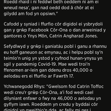
Roedd rhaid i ni feddwl beth oeddem ni am ei
wneud nesa', gan nad oedd dod â chôr at ei
gilydd am fod yn opsiwn."
Cafodd y syniad i ffurfio côr digidol ei ysbrydoli
gan y grŵp Facebook Côr-Ona o dan arweiniad y
gantores o Ynys Môn, Catrin Angharad Jones.
Sefydlwyd y grŵp i ganiatáu pobl i ganu a rhannu
eu hoff ganeuon ac emynau, ac i helpu pobl sy'n
teimlo'n unig yn ystod y cyfnod hunan-ynysu yn
sgil y pandemig Covid-19. Mae wedi troi'n
ffenomen ar-lein gan ddenu dros 40,000 o
aelodau ers ei ffurfio ar Fawrth 17.
Ychwanegodd Rhys: "Gwelsom fod Catrin Toffoc
wedi creu'r grŵp Côr-Ona, a'i fod wedi cael
dilyniant enfawr o fwy na 46,000 o aelodau yn
gyflym iawn. Roeddem yn credu y byddai côr
digidol yn gweithio'n dda, ac felly mi nes i