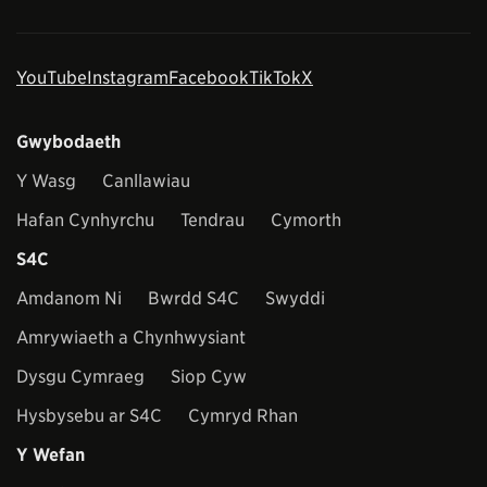
YouTube
Instagram
Facebook
TikTok
X
Gwybodaeth
Y Wasg
Canllawiau
Hafan Cynhyrchu
Tendrau
Cymorth
S4C
Amdanom Ni
Bwrdd S4C
Swyddi
Amrywiaeth a Chynhwysiant
Dysgu Cymraeg
Siop Cyw
Hysbysebu ar S4C
Cymryd Rhan
Y Wefan