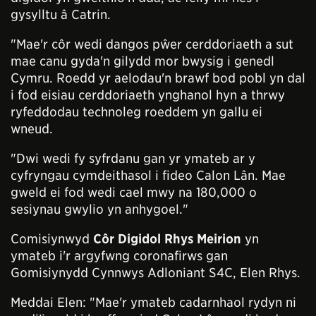
gysylltu â Catrin.
"Mae'r côr wedi dangos pŵer cerddoriaeth a sut
mae canu gyda'n gilydd mor bwysig i genedl
Cymru. Roedd yr aelodau'n brawf bod pobl yn dal
i fod eisiau cerddoriaeth ynghanol hyn a thrwy
ryfeddodau technoleg roeddem yn gallu ei
wneud.
"Dwi wedi fy syfrdanu gan yr ymateb ar y
cyfryngau cymdeithasol i fideo Calon Lân. Mae
gweld ei fod wedi cael mwy na 180,000 o
sesiynau gwylio yn anhygoel."
Comisiynwyd
Côr Digidol Rhys Meirion
yn
ymateb i'r argyfwng coronafirws gan
Gomisiynydd Cynnwys Adloniant S4C, Elen Rhys.
Meddai Elen: "Mae'r ymateb cadarnhaol rydyn ni