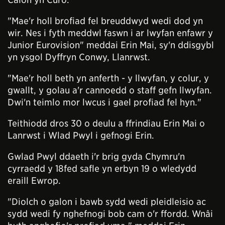
"Mae'r holl brofiad fel breuddwyd wedi dod yn
wir. Nes i fyth meddwl faswn i ar lwyfan enfawr y
Junior Eurovision" meddai Erin Mai, sy'n ddisgybl
yn ysgol Dyffryn Conwy, Llanrwst.
"Mae'r holl beth yn anferth - y llwyfan, y colur, y
gwallt, y golau a'r cannoedd o staff gefn llwyfan.
Dwi'n teimlo mor lwcus i gael profiad fel hyn."
Teithiodd dros 30 o deulu a ffrindiau Erin Mai o
Lanrwst i Wlad Pwyl i gefnogi Erin.
Gwlad Pwyl ddaeth i'r brig gyda Chymru'n
cyrraedd y 18fed safle yn erbyn 19 o wledydd
eraill Ewrop.
"Diolch o galon i bawb sydd wedi pleidleisio ac
sydd wedi fy nghefnogi bob cam o'r ffordd. Wnâi