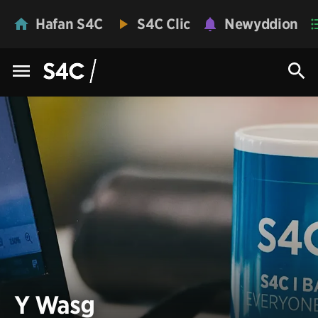
Hafan S4C
S4C Clic
Newyddion
Y Wasg