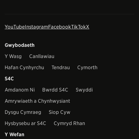
YouTube
Instagram
Facebook
TikTok
X
Gwybodaeth
Y Wasg
Canllawiau
Hafan Cynhyrchu
Tendrau
Cymorth
S4C
Amdanom Ni
Bwrdd S4C
Swyddi
Amrywiaeth a Chynhwysiant
Dysgu Cymraeg
Siop Cyw
Hysbysebu ar S4C
Cymryd Rhan
Y Wefan