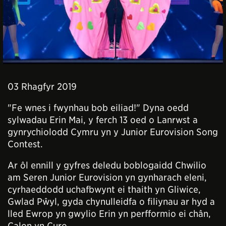
03 Rhagfyr 2019
"Fe wnes i fwynhau bob eiliad!" Dyna oedd
sylwadau Erin Mai, y ferch 13 oed o Lanrwst a
gynrychiolodd Cymru yn y Junior Eurovision Song
Contest.
Ar ôl ennill y gyfres deledu boblogaidd Chwilio
am Seren Junior Eurovision
yn gynharach eleni,
cyrhaeddodd uchafbwynt ei thaith yn Gliwice,
Gwlad Pŵyl, gyda chynulleidfa o filiynau ar hyd a
lled Ewrop yn gwylio Erin yn perfformio ei chân,
Calon yn Curo.