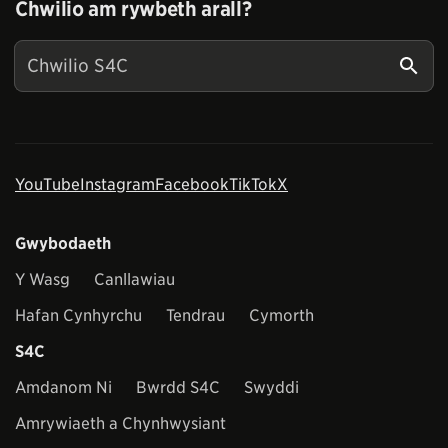
Chwilio am rywbeth arall?
YouTube
Instagram
Facebook
TikTok
X
Gwybodaeth
Y Wasg
Canllawiau
Hafan Cynhyrchu
Tendrau
Cymorth
S4C
Amdanom Ni
Bwrdd S4C
Swyddi
Amrywiaeth a Chynhwysiant