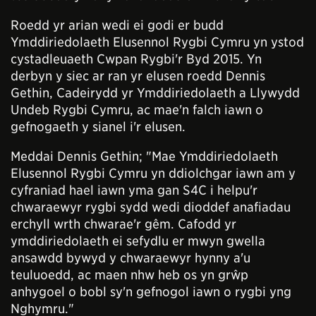
Roedd yr arian wedi ei godi er budd
Ymddiriedolaeth Elusennol Rygbi Cymru yn ystod
cystadleuaeth Cwpan Rygbi'r Byd 2015. Yn
derbyn y siec ar ran yr elusen roedd Dennis
Gethin, Cadeirydd yr Ymddiriedolaeth a Llywydd
Undeb Rygbi Cymru, ac mae'n falch iawn o
gefnogaeth y sianel i'r elusen.
Meddai Dennis Gethin; "Mae Ymddiriedolaeth
Elusennol Rygbi Cymru yn ddiolchgar iawn am y
cyfraniad hael iawn yma gan S4C i helpu'r
chwaraewyr rygbi sydd wedi dioddef anafiadau
erchyll wrth chwarae'r gêm. Cafodd yr
ymddiriedolaeth ei sefydlu er mwyn gwella
ansawdd bywyd y chwaraewyr hynny a'u
teuluoedd, ac maen nhw heb os yn grŵp
anhygoel o bobl sy'n gefnogol iawn o rygbi yng
Nghymru."