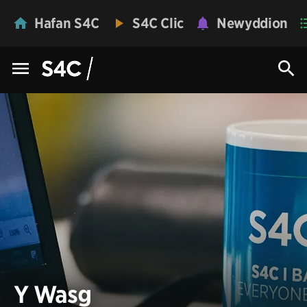
Hafan S4C
S4C Clic
Newyddion
Y Wasg