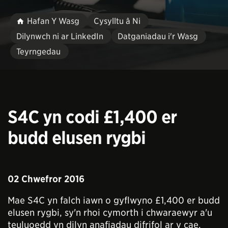
Hafan Y Wasg
Cysylltu â Ni
Dilynwch ni ar LinkedIn
Datganiadau i'r Wasg
Teyrngedau
S4C yn codi £1,400 er
budd elusen rygbi
02 Chwefror 2016
Mae S4C yn falch iawn o gyflwyno £1,400 er budd
elusen rygbi, sy'n rhoi cymorth i chwaraewyr a'u
teuluoedd yn dilyn anafiadau difrifol ar y cae.