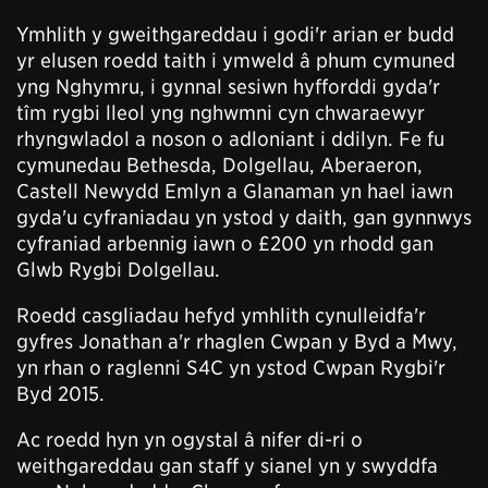
Ymhlith y gweithgareddau i godi'r arian er budd
yr elusen roedd taith i ymweld â phum cymuned
yng Nghymru, i gynnal sesiwn hyfforddi gyda'r
tîm rygbi lleol yng nghwmni cyn chwaraewyr
rhyngwladol a noson o adloniant i ddilyn. Fe fu
cymunedau Bethesda, Dolgellau, Aberaeron,
Castell Newydd Emlyn a Glanaman yn hael iawn
gyda'u cyfraniadau yn ystod y daith, gan gynnwys
cyfraniad arbennig iawn o £200 yn rhodd gan
Glwb Rygbi Dolgellau.
Roedd casgliadau hefyd ymhlith cynulleidfa'r
gyfres Jonathan a'r rhaglen Cwpan y Byd a Mwy,
yn rhan o raglenni S4C yn ystod Cwpan Rygbi'r
Byd 2015.
Ac roedd hyn yn ogystal â nifer di-ri o
weithgareddau gan staff y sianel yn y swyddfa