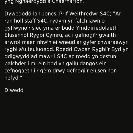
yng Nghaerdydd a Chaernarfon.
Dywedodd Ian Jones, Prif Weithredwr S4C; "Ar
ran holl staff S4C, rydym yn falch iawn o
gyflwyno'r siec yma er budd Ymddiriedolaeth
Elusennol Rygbi Cymru, ac i gefnogi'r gwaith
arwrol maen nhw'n ei wneud ar gyfer chwaraewyr
rygbi a'u teuluoedd. Roedd Cwpan Rygbi'r Byd yn
ddigwyddiad mawr i S4C ac roedd yn destun
balchder i mi ein bod yn gallu dangos ein
cefnogaeth i'r gêm drwy gefnogi'r elusen hon
hefyd."
Diwedd