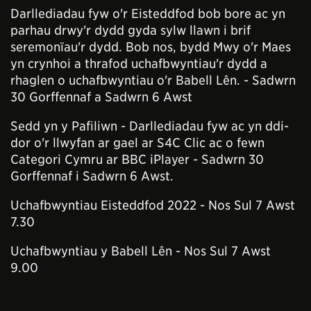
Darllediadau fyw o'r Eisteddfod bob bore ac yn
parhau drwy'r dydd gyda sylw llawn i brif
seremonïau'r dydd. Bob nos, bydd Mwy o'r Maes
yn crynhoi a thrafod uchafbwyntiau'r dydd a
rhaglen o uchafbwyntiau o'r Babell Lên. - Sadwrn
30 Gorffennaf a Sadwrn 6 Awst
Sedd yn y Pafiliwn - Darllediadau fyw ac yn ddi-
dor o'r llwyfan ar gael ar S4C Clic ac o fewn
Categori Cymru ar BBC iPlayer - Sadwrn 30
Gorffennaf i Sadwrn 6 Awst.
Uchafbwyntiau Eisteddfod 2022 - Nos Sul 7 Awst
7.30
Uchafbwyntiau y Babell Lên - Nos Sul 7 Awst
9.00