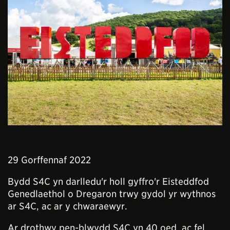
29 Gorffennaf 2022
Bydd S4C yn darlledu'r holl gyffro'r Eisteddfod
Genedlaethol o Dregaron trwy gydol yr wythnos
ar S4C, ac ar y chwaraewyr.
Ar drothwy pen-blwydd S4C yn 40 oed, ac fel