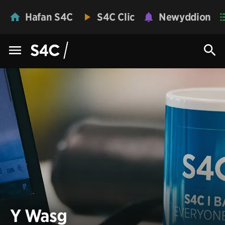
Hafan S4C
S4C Clic
Newyddion
Y Wasg