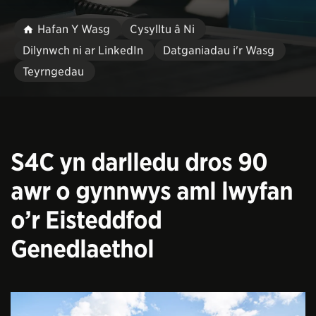
Hafan Y Wasg
Cysylltu â Ni
Dilynwch ni ar LinkedIn
Datganiadau i'r Wasg
Teyrngedau
S4C yn darlledu dros 90
awr o gynnwys aml lwyfan
o’r Eisteddfod
Genedlaethol