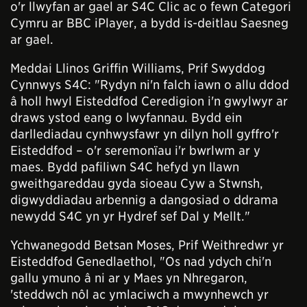
o'r llwyfan ar gael ar S4C Clic ac o fewn Categori
Cymru ar BBC iPlayer, a bydd is-deitlau Saesneg
ar gael.
Meddai Llinos Griffin Williams, Prif Swyddog
Cynnwys S4C: "Rydyn ni'n falch iawn o allu ddod
â holl hwyl Eisteddfod Ceredigion i'n gwylwyr ar
draws ystod eang o lwyfannau. Bydd ein
darllediadau cynhwysfawr yn dilyn holl gyffro'r
Eisteddfod – o'r seremonïau i'r bwrlwm ar y
maes. Bydd pafiliwn S4C hefyd yn llawn
gweithgareddau gyda sioeau Cyw a Stwnsh,
digwyddiadau arbennig a dangosiad o ddrama
newydd S4C yn yr Hydref sef Dal y Mellt."
Ychwanegodd Betsan Moses, Prif Weithredwr yr
Eisteddfod Genedlaethol, "Os nad ydych chi'n
gallu ymuno â ni ar y Maes yn Nhregaron,
'steddwch nôl ac ymlaciwch a mwynhewch yr