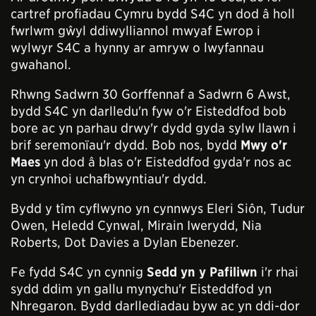
cartref profiadau Cymru bydd S4C yn dod â holl
fwrlwm gŵyl ddiwylliannol mwyaf Ewrop i
wylwyr S4C a hynny ar amryw o lwyfannau
gwahanol.
Rhwng Sadwrn 30 Gorffennaf a Sadwrn 6 Awst,
bydd S4C yn darlledu'n fyw o'r Eisteddfod bob
bore ac yn parhau drwy'r dydd gyda sylw llawn i
brif seremonïau'r dydd. Bob nos, bydd
Mwy o'r
Maes
yn dod â blas o'r Eisteddfod gyda'r nos ac
yn crynhoi uchafbwyntiau'r dydd.
Bydd y tîm cyflwyno yn cynnwys Eleri Siôn, Tudur
Owen, Heledd Cynwal, Mirain Iwerydd, Nia
Roberts, Dot Davies a Dylan Ebenezer.
Fe fydd S4C yn cynnig
Sedd yn y Pafiliwn
i'r rhai
sydd ddim yn gallu mynychu'r Eisteddfod yn
Nhregaron. Bydd darllediadau byw ac yn ddi-dor