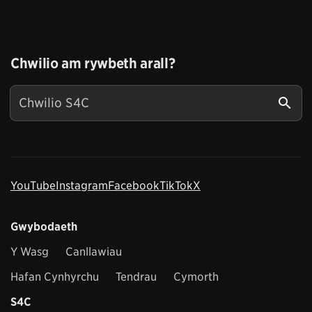
Chwilio am rywbeth arall?
YouTube
Instagram
Facebook
TikTok
X
Gwybodaeth
Y Wasg
Canllawiau
Hafan Cynhyrchu
Tendrau
Cymorth
S4C