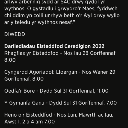
arlwy arbennig sydd ar S4C drwy gydol yr
wythnos. O gystadlu i grwydro'r Maes, fyddwch
chi ddim yn colli unrhyw beth o'r ŵyl drwy wylio
ar y teledu yr wythnos nesaf."
DIWEDD
Darllediadau Eisteddfod Ceredigion 2022
Rhagflas yr Eisteddfod - Nos Iau 28 Gorffennaf
8.00
Cyngerdd Agoriadol: Lloergan - Nos Wener 29
Gorffennaf, 8.00
Oedfa'r Bore - Dydd Sul 31 Gorffennaf, 11.00
Y Gymanfa Ganu - Dydd Sul 31 Gorffennaf, 7.00
Heno o'r Eisteddfod - Nos Lun, Mawrth ac Iau,
Awst 1, 2 a 4 am 7.00