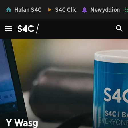
Hafan S4C
S4C Clic
Newyddion
Y Wasg