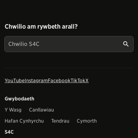
Chwilio am rywbeth arall?
YouTube
Instagram
Facebook
TikTok
X
Gwybodaeth
Y Wasg
Canllawiau
Hafan Cynhyrchu
Tendrau
Cymorth
S4C