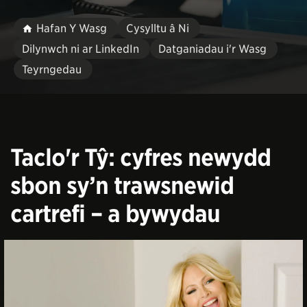
Hafan Y Wasg
Cysylltu â Ni
Dilynwch ni ar LinkedIn
Datganiadau i'r Wasg
Teyrngedau
Taclo'r Tŷ: cyfres newydd
sbon sy’n trawsnewid
cartrefi – a bywydau