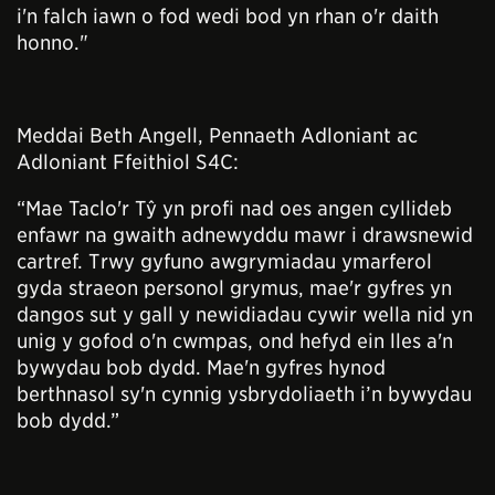
i'n falch iawn o fod wedi bod yn rhan o'r daith
honno."
Meddai Beth Angell, Pennaeth Adloniant ac
Adloniant Ffeithiol S4C:
“Mae Taclo'r Tŷ yn profi nad oes angen cyllideb
enfawr na gwaith adnewyddu mawr i drawsnewid
cartref. Trwy gyfuno awgrymiadau ymarferol
gyda straeon personol grymus, mae'r gyfres yn
dangos sut y gall y newidiadau cywir wella nid yn
unig y gofod o'n cwmpas, ond hefyd ein lles a'n
bywydau bob dydd. Mae'n gyfres hynod
berthnasol sy'n cynnig ysbrydoliaeth i’n bywydau
bob dydd.”