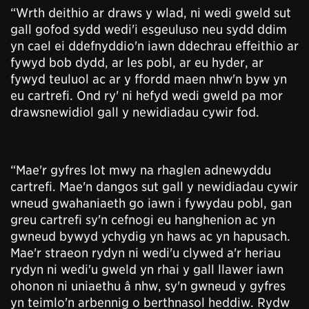
“Wrth deithio ar draws y wlad, ni wedi gweld sut
gall gofod sydd wedi'i esgeuluso neu sydd ddim
yn cael ei ddefnyddio'n iawn ddechrau effeithio ar
fywyd bob dydd, ar les pobl, ar eu hyder, ar
fywyd teuluol ac ar y ffordd maen nhw'n byw yn
eu cartrefi. Ond ry' ni hefyd wedi gweld pa mor
drawsnewidiol gall y newidiadau cywir fod.
“Mae'r gyfres lot mwy na rhaglen adnewyddu
cartrefi. Mae'n dangos sut gall y newidiadau cywir
wneud gwahaniaeth go iawn i fywydau pobl, gan
greu cartrefi sy'n cefnogi eu hanghenion ac yn
gwneud bywyd ychydig yn haws ac yn hapusach.
Mae'r straeon rydyn ni wedi'u clywed a'r heriau
rydyn ni wedi'u gweld yn rhai y gall llawer iawn
ohonon ni uniaethu â nhw, sy'n gwneud y gyfres
yn teimlo'n arbennig o berthnasol heddiw. Rydw