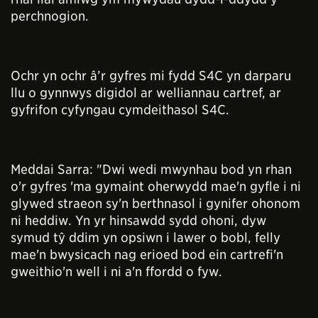
perchnogion.
Ochr yn ochr â’r gyfres mi fydd S4C yn darparu
llu o gynnwys digidol ar welliannau cartref, ar
gyfrifon cyfyngau cymdeithasol S4C.
Meddai Sarra: "Dwi wedi mwynhau bod yn rhan
o'r gyfres 'ma gymaint oherwydd mae'n gyfle i ni
glywed straeon sy'n berthnasol i gynifer ohonom
ni heddiw. Yn yr hinsawdd sydd ohoni, dyw
symud tŷ ddim yn opsiwn i lawer o bobl, felly
mae'n bwysicach nag erioed bod ein cartrefi'n
gweithio'n well i ni a'n ffordd o fyw.