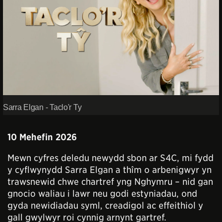
Sarra Elgan - Taclo'r Ty
10 Mehefin 2026
Mewn cyfres deledu newydd sbon ar S4C, mi fydd
y cyflwynydd Sarra Elgan a thîm o arbenigwyr yn
trawsnewid chwe chartref yng Nghymru – nid gan
gnocio waliau i lawr neu godi estyniadau, ond
gyda newidiadau syml, creadigol ac effeithiol y
gall gwylwyr roi cynnig arnynt gartref.