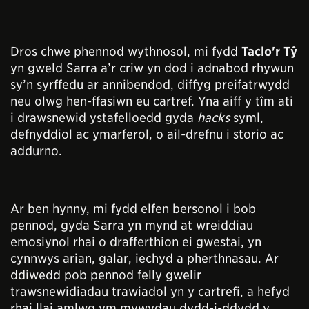
Dros chwe phennod wythnosol, mi fydd
Taclo'r Tŷ
yn gweld Sarra a’r criw yn dod i adnabod rhywun
sy’n syrffedu ar annibendod, diffyg preifatrwydd
neu olwg hen-ffasiwn eu cartref. Yna aiff y tîm ati
i drawsnewid ystafelloedd gyda
hacks
syml,
defnyddiol ac ymarferol, o ail-drefnu i storio ac
addurno.
Ar ben hynny, mi fydd elfen bersonol i bob
pennod, gyda Sarra yn mynd at wreiddiau
emosiynol rhai o drafferthion ei gwestai, yn
cynnwys arian, galar, iechyd a pherthnasau. Ar
ddiwedd pob pennod felly gwelir
trawsnewidiadau trawiadol yn y cartrefi, a hefyd
rhai llai amlwg ym mywydau dydd-i-ddydd y