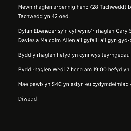
Mewn rhaglen arbennig heno (28 Tachwedd) by
Tachwedd yn 42 oed.
Dylan Ebenezer sy’n cyflwyno’r rhaglen Gary
Davies a Malcolm Allen a’i gyfaill a’i gyn gy
Bydd y rhaglen hefyd yn cynnwys teyrngedau
Bydd rhaglen Wedi 7 heno am 19:00 hefyd yn 
Mae pawb yn S4C yn estyn eu cydymdeimlad d
Diwedd