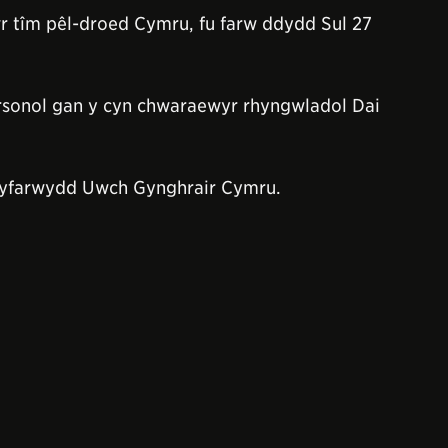
r tîm pêl-droed Cymru, fu farw ddydd Sul 27
rsonol gan y cyn chwaraewyr rhyngwladol Dai
cyfarwydd Uwch Gynghrair Cymru.