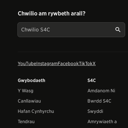
Chwilio am rywbeth arall?
YouTube
Instagram
Facebook
TikTok
X
Gwybodaeth
S4C
Y Wasg
Amdanom Ni
Canllawiau
Bwrdd S4C
Hafan Cynhyrchu
Swyddi
Tendrau
Amrywiaeth a