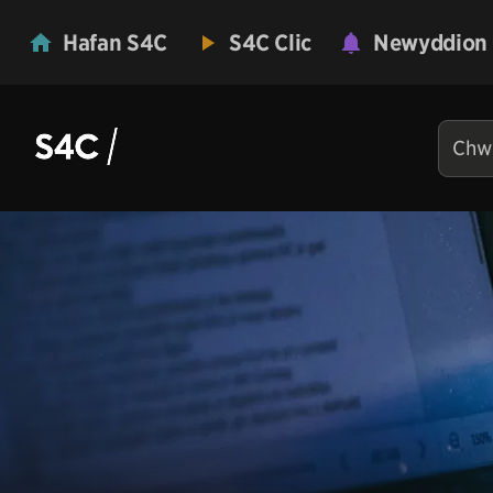
Hafan S4C
S4C Clic
Newyddion