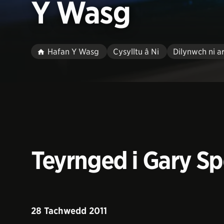
Y Wasg
Hafan Y Wasg
Cysylltu â Ni
Dilynwch ni a
Teyrnged i Gary S
28 Tachwedd 2011