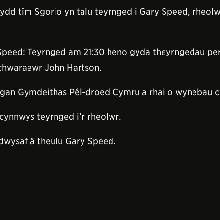
dd tîm Sgorio yn talu teyrnged i Gary Speed, rheolw
 Speed: Teyrnged am 21:30 heno gyda theyrngedau pe
d-chwaraewr John Hartson.
 gan Gymdeithas Pêl-droed Cymru a rhai o wynebau 
cynnwys teyrnged i’r rheolwr.
wysaf â theulu Gary Speed.