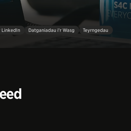
r LinkedIn
Datganiadau i'r Wasg
Teyrngedau
peed