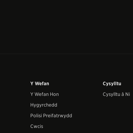
Y Wefan
Cysylltu
Y Wefan Hon
Cysylltu â Ni
Hygyrchedd
Polisi Preifatrwydd
Cwcis