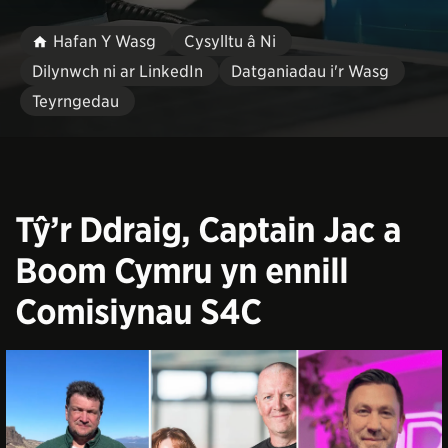
Hafan Y Wasg
Cysylltu â Ni
Dilynwch ni ar LinkedIn
Datganiadau i'r Wasg
Teyrngedau
Tŷ’r Ddraig, Captain Jac a
Boom Cymru yn ennill
Comisiynau S4C