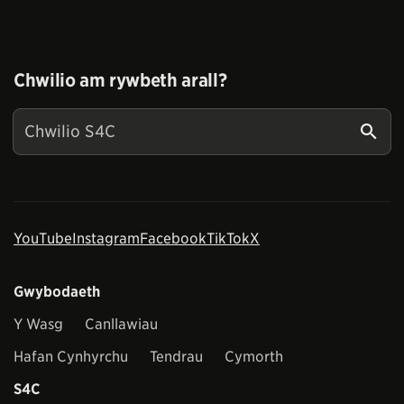
Chwilio am rywbeth arall?
YouTube
Instagram
Facebook
TikTok
X
Gwybodaeth
Y Wasg
Canllawiau
Hafan Cynhyrchu
Tendrau
Cymorth
S4C