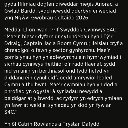
gyda ffilmiau dogfen diweddar megis Anorac, a
Gwlad Bardd, sydd newydd dderbyn enwebiad
yng Ngŵyl Gwobrau Celtaidd 2026.
Meddai Llion Iwan, Prif Swyddog Cynnwys S4C:
“Mae’n bleser dyfarnu’r cytundebau hyn i Tŷ’r
Ddraig, Captain Jac a Boom Cymru; lleisiau cryf a
chreadigol o fewn y sector gynhyrchu. Mae’r
comisiynau hyn yn adlewyrchu ein hymrwymiad i
sicrhau cynnwys ffeithiol o’r radd flaenaf, sydd
nid yn unig yn berthnasol ond fydd hefyd yn
diddanu ein cynulleidfaoedd amrywiol ledled
Cymru a thu hwnt. Mae’r cwmnïau hyn yn dod a
phrofiad yn ogystal â syniadau newydd a
beiddgar at y bwrdd, ac rydym yn edrych ymlaen
yn fawr at weld ei syniadau yn dod yn fyw ar
S4C.”
Yn ôl Catrin Rowlands a Trystan Dafydd