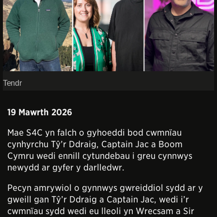
Tendr
19 Mawrth 2026
Mae S4C yn falch o gyhoeddi bod cwmnïau
cynhyrchu Tŷ’r Ddraig, Captain Jac a Boom
Cymru wedi ennill cytundebau i greu cynnwys
newydd ar gyfer y darlledwr.
Pecyn amrywiol o gynnwys gwreiddiol sydd ar y
gweill gan Tŷ’r Ddraig a Captain Jac, wedi i’r
cwmnïau sydd wedi eu lleoli yn Wrecsam a Sir