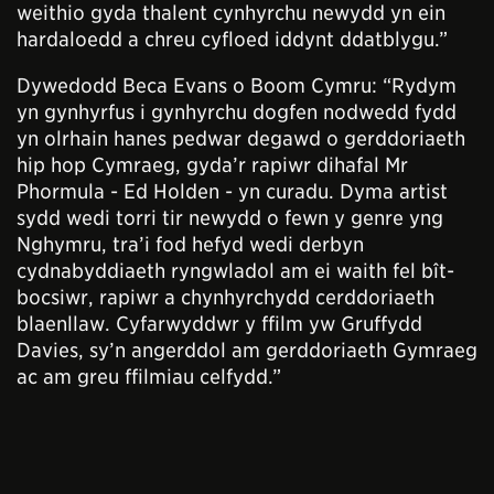
weithio gyda thalent cynhyrchu newydd yn ein
hardaloedd a chreu cyfloed iddynt ddatblygu.”
Dywedodd Beca Evans o Boom Cymru: “Rydym
yn gynhyrfus i gynhyrchu dogfen nodwedd fydd
yn olrhain hanes pedwar degawd o gerddoriaeth
hip hop Cymraeg, gyda’r rapiwr dihafal Mr
Phormula - Ed Holden - yn curadu. Dyma artist
sydd wedi torri tir newydd o fewn y genre yng
Nghymru, tra’i fod hefyd wedi derbyn
cydnabyddiaeth ryngwladol am ei waith fel bît-
bocsiwr, rapiwr a chynhyrchydd cerddoriaeth
blaenllaw. Cyfarwyddwr y ffilm yw Gruffydd
Davies, sy’n angerddol am gerddoriaeth Gymraeg
ac am greu ffilmiau celfydd.”