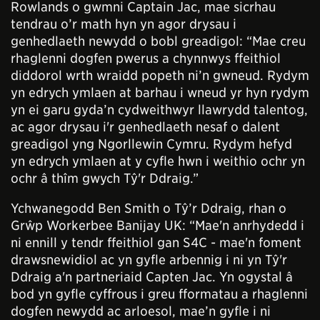
Rowlands o gwmni Captain Jac, mae sicrhau
tendrau o’r math hyn yn agor drysau i
genhedlaeth newydd o bobl greadigol: “Mae creu
rhaglenni dogfen pwerus a chynnwys ffeithiol
diddorol wrth wraidd popeth ni’n gwneud. Rydym
yn edrych ymlaen at barhau i wneud yr hyn rydym
yn ei garu gyda’n cydweithwyr llawrydd talentog,
ac agor drysau i'r genhedlaeth nesaf o dalent
greadigol yng Ngorllewin Cymru. Rydym hefyd
yn edrych ymlaen at y cyfle hwn i weithio ochr yn
ochr â thîm gwych Tŷ'r Ddraig.”
Ychwanegodd Ben Smith o Tŷ’r Ddraig, rhan o
Grŵp Workerbee Banijay UK: “Mae'n anrhydedd i
ni ennill y tendr ffeithiol gan S4C - mae'n foment
drawsnewidiol ac yn gyfle arbennig i ni yn Tŷ'r
Ddraig a'n partneriaid Capten Jac. Yn ogystal â
bod yn gyfle cyffrous i greu fformatau a rhaglenni
dogfen newydd ac arloesol, mae’n gyfle i ni