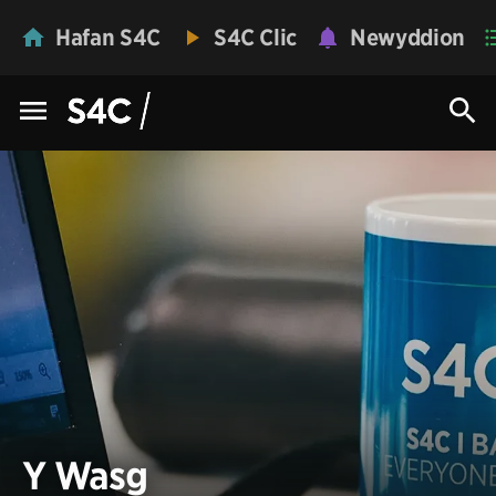
Hafan S4C
S4C Clic
Newyddion
Y Wasg