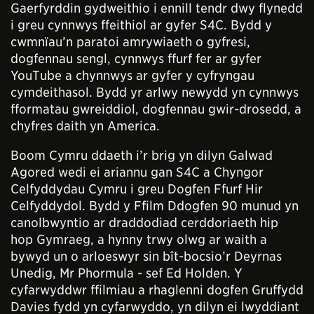
Gaerfyrddin gydweithio i ennill tendr dwy flynedd
i greu cynnwys ffeithiol ar gyfer S4C. Bydd y
cwmnïau’n paratoi amrywiaeth o gyfresi,
dogfennau sengl, cynnwys ffurf fer ar gyfer
YouTube a chynnwys ar gyfer y cyfryngau
cymdeithasol. Bydd yr arlwy newydd yn cynnwys
fformatau gwreiddiol, dogfennau gwir-drosedd, a
chyfres daith yn America.
Boom Cymru ddaeth i’r brig yn dilyn Galwad
Agored wedi ei ariannu gan S4C a Chyngor
Celfyddydau Cymru i greu Dogfen Ffurf Hir
Celfyddydol. Bydd y Ffilm Ddogfen 90 munud yn
canolbwyntio ar draddodiad cerddoriaeth hip
hop Gymraeg, a hynny trwy olwg ar waith a
bywyd un o arloeswyr sin bît-bocsio’r Deyrnas
Unedig, Mr Phormula - sef Ed Holden. Y
cyfarwyddwr ffilmiau a rhaglenni dogfen Gruffydd
Davies fydd yn cyfarwyddo, yn dilyn ei lwyddiant