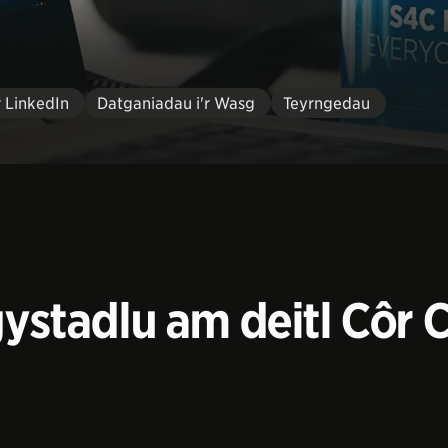
r LinkedIn
Datganiadau i'r Wasg
Teyrngedau
 gystadlu am deitl Côr