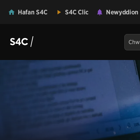
Hafan S4C
S4C Clic
Newyddion