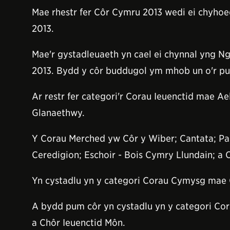
Mae rhestr fer Côr Cymru 2013 wedi ei chyhoe
2013.
Mae'r gystadleuaeth yn cael ei chynnal yng N
2013. Bydd y côr buddugol ym mhob un o'r pum c
Ar restr fer categori'r Corau Ieuenctid mae 
Glanaethwy.
Y Corau Merched yw Côr y Wiber; Cantata; Pa
Ceredigion; Eschoir - Bois Cymry Llundain; a
Yn cystadlu yn y categori Corau Cymysg mae C
A bydd pum côr yn cystadlu yn y categori Cor
a Chôr Ieuenctid Môn.