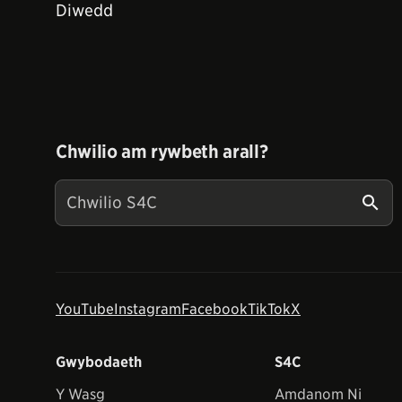
Diwedd
Chwilio am rywbeth arall?
YouTube
Instagram
Facebook
TikTok
X
Gwybodaeth
S4C
Y Wasg
Amdanom Ni