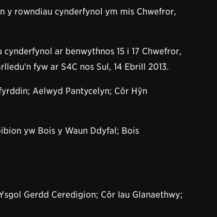
yn y rowndiau cynderfynol ym mis Chwefror,
 cynderfynol ar benwythnos 15 i 17 Chwefror,
lledu'n fyw ar S4C nos Sul, 14 Ebrill 2013.
fyrddin; Aelwyd Pantycelyn; Côr Hŷn
ibion yw Bois y Waun Ddyfal; Bois
 Ysgol Gerdd Ceredigion; Côr Iau Glanaethwy;