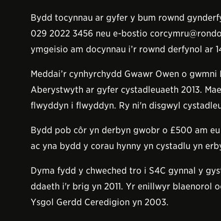
Bydd tocynnau ar gyfer y bum rownd gynderfy
029 2022 3456 neu e-bostio corcymru@rondome
ymgeisio am docynnau i’r rownd derfynol ar 14
Meddai’r cynhyrchydd Gwawr Owen o gwmni Ro
Aberystwyth ar gyfer cystadleuaeth 2013. Mae
flwyddyn i flwyddyn. Ry ni'n disgwyl cystadl
Bydd pob côr yn derbyn gwobr o £500 am eu p
ac yna bydd y corau hynny yn cystadlu yn erb
Dyma fydd y chweched tro i S4C gynnal y gys
ddaeth i'r brig yn 2011. Yr enillwyr blaenor
Ysgol Gerdd Ceredigion yn 2003.