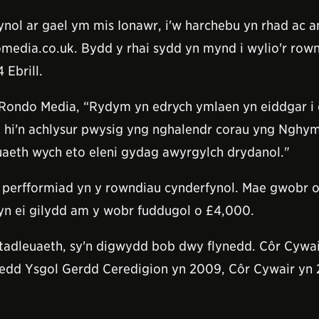
nol ar gael ym mis Ionawr, i'w harchebu yn rhad ac 
dia.co.uk. Bydd y rhai sydd yn mynd i wylio'r rownd
 Ebrill.
ndo Media, “Rydym yn edrych ymlaen yn eiddgar i d
 hi'n achlysur pwysig yng nghalendr corau yng Nghymru
euaeth wych eto eleni gydag awyrgylch drydanol."
erfformiad yn y rowndiau cynderfynol. Mae gwobr o £
yn ei gilydd am y wobr fuddugol o £4,000.
tadleuaeth, sy'n digwydd bob dwy flynedd. Côr Cywa
ol oedd Ysgol Gerdd Ceredigion yn 2009, Côr Cywair y