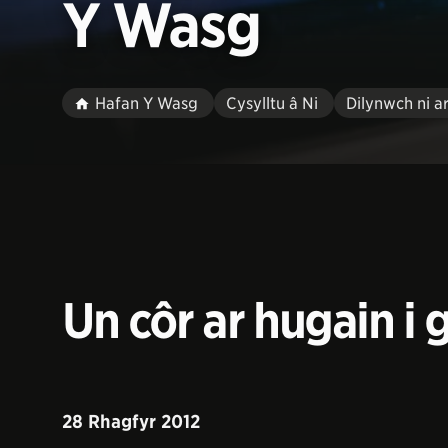
Y Wasg
Hafan Y Wasg
Cysylltu â Ni
Dilynwch ni a
Un côr ar hugain i
28 Rhagfyr 2012