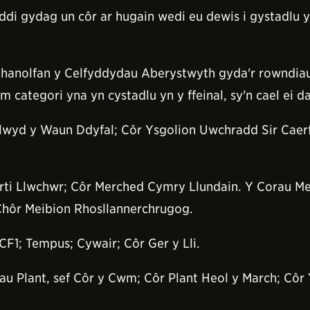
ddi gydag un côr ar hugain wedi eu dewis i gystadlu 
ghanolfan y Celfyddydau Aberystwyth gyda'r rowndiau
ategori yna yn cystadlu yn y ffeinal, sy'n cael ei dar
Aelwyd y Waun Ddyfal; Côr Ysgolion Uwchradd Sir Caer
rti Llwchwr; Côr Merched Cymry Llundain. Y Corau Me
 Chôr Meibion Rhosllannerchrugog.
F1; Tempus; Cywair; Côr Ger y Lli.
au Plant, sef Côr y Cwm; Côr Plant Heol y March; Côr