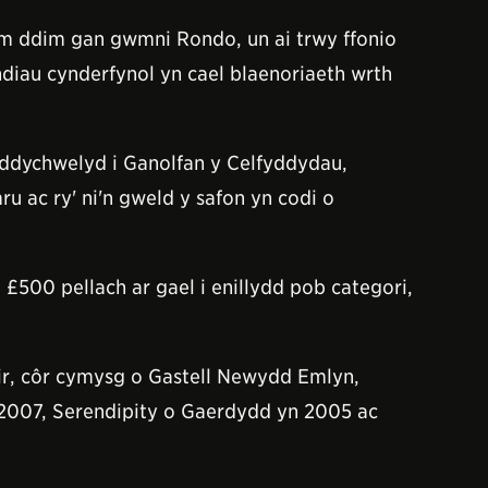
am ddim gan gwmni Rondo, un ai trwy ffonio
iau cynderfynol yn cael blaenoriaeth wrth
dychwelyd i Ganolfan y Celfyddydau,
 ac ry' ni'n gweld y safon yn codi o
500 pellach ar gael i enillydd pob categori,
ir, côr cymysg o Gastell Newydd Emlyn,
n 2007, Serendipity o Gaerdydd yn 2005 ac