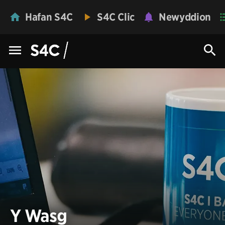
Hafan S4C
S4C Clic
Newyddion
Y Wasg