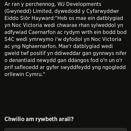
Ar ran y perchennog, WJ Developments
(Gwynedd) Limited, dywedodd y Cyfarwyddwr
Eiddo Siôr Hayward:"Heb os mae ein datblygiad
yn Noc Victoria wedi chwarae rhan sylweddol yn
adfywiad Caernarfon ac rydym wrth ein bodd bod
S4C wedi ymrwymo i'w dyfodol yn Noc Victoria
ac yng Nghaernarfon. Mae'r datblygiad wedi
gweld twf positif yn ddiweddar gan gynnwys nifer
o denantiaid newydd gan ddangos fod o'n un o'r
prif safleoedd ar gyfer swyddfeydd yng ngogledd
orllewin Cymru."
Chwilio am rywbeth arall?