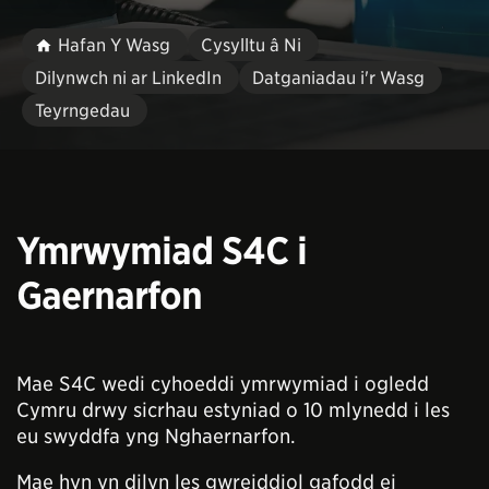
Hafan Y Wasg
Cysylltu â Ni
Dilynwch ni ar LinkedIn
Datganiadau i'r Wasg
Teyrngedau
Ymrwymiad S4C i
Gaernarfon
Mae S4C wedi cyhoeddi ymrwymiad i ogledd
Cymru drwy sicrhau estyniad o 10 mlynedd i les
eu swyddfa yng Nghaernarfon.
Mae hyn yn dilyn les gwreiddiol gafodd ei