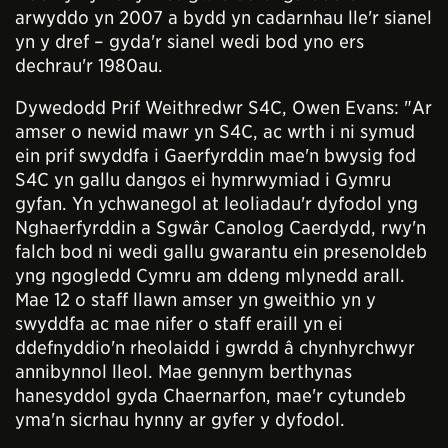
arwyddo yn 2007 a bydd yn cadarnhau lle'r sianel
yn y dref – gyda'r sianel wedi bod yno ers
dechrau'r 1980au.
Dywedodd Prif Weithredwr S4C, Owen Evans: "Ar
amser o newid mawr yn S4C, ac wrth i ni symud
ein prif swyddfa i Gaerfyrddin mae'n bwysig fod
S4C yn gallu dangos ei hymrwymiad i Gymru
gyfan. Yn ychwanegol at leoliadau'r dyfodol yng
Nghaerfyrddin a Sgwâr Canolog Caerdydd, rwy'n
falch bod ni wedi gallu gwarantu ein presenoldeb
yng ngogledd Cymru am ddeng mlynedd arall.
Mae 12 o staff llawn amser yn gweithio yn y
swyddfa ac mae nifer o staff eraill yn ei
ddefnyddio'n rheolaidd i gwrdd â chynhyrchwyr
annibynnol lleol. Mae gennym berthynas
hanesyddol gyda Chaernarfon, mae'r cytundeb
yma'n sicrhau hynny ar gyfer y dyfodol.