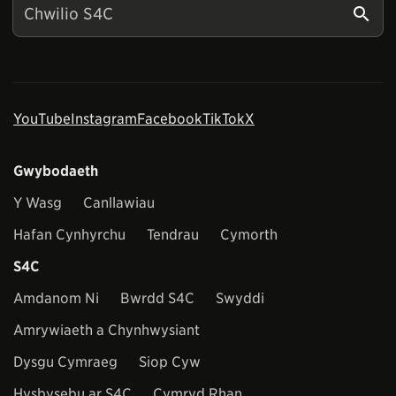
YouTube
Instagram
Facebook
TikTok
X
Gwybodaeth
Y Wasg
Canllawiau
Hafan Cynhyrchu
Tendrau
Cymorth
S4C
Amdanom Ni
Bwrdd S4C
Swyddi
Amrywiaeth a Chynhwysiant
Dysgu Cymraeg
Siop Cyw
Hysbysebu ar S4C
Cymryd Rhan